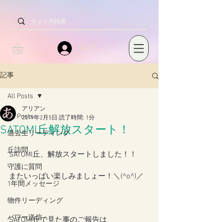
ログイン
記事
All Posts
アリアン
All Posts
2019年2月5日
読了時間: 1分
SATOMI丘解放スタート！
過去生リーディング
丘訪問
SATOMI丘、解放スタートしました！！
守護に質問
またいっぱい楽しみましょー！＼(^o^)／
1年間メッセージ
物件リーディング
パワー送信
SATOMI丘で見た事のご報告は 