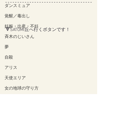
ダンスミュア
覚醒／毒出し
妊娠・出産・不妊
🔻SATOMI丘へ行くボタンです！
斉木のじいさん
夢
自殺
アリス
天使エリア
女の地球の守り方
家作り
月の楽園
山火事
家族
#丘訪問
#イベント