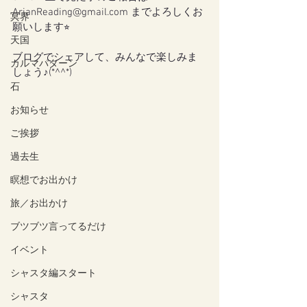
ArianReading@gmail.com までよろしくお
冥界
願いします⭐︎
天国
ブログでシェアして、みんなで楽しみま
カルマパターン
しょう♪(*^^*)
石
お知らせ
ご挨拶
過去生
瞑想でお出かけ
旅／お出かけ
ブツブツ言ってるだけ
イベント
シャスタ編スタート
シャスタ