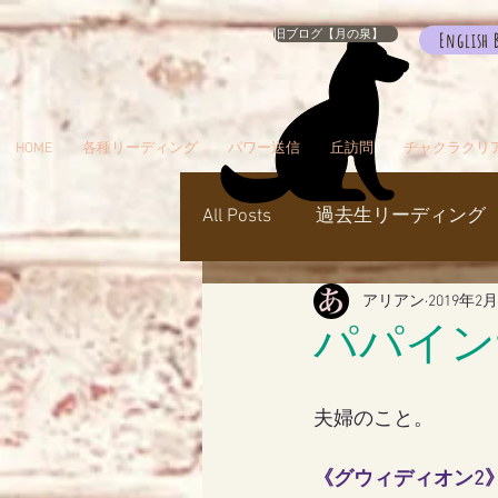
旧ブログ【月の泉】
English 
HOME
各種リーディング
パワー送信
丘訪問
チャクラクリ
All Posts
過去生リーディング
アリアン
2019年2
パワー送信
冥界
天
パパイン
瞑想でお出かけ
旅／お
夫婦のこと。
《
グウィディオン2
シャスタ
ダンスミュア