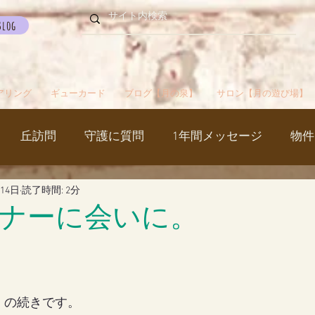
Blog
アリング
ギューカード
ブログ【月の泉】
サロン【月の遊び場】
丘訪問
守護に質問
1年間メッセージ
物件
月14日
読了時間: 2分
国
カルマパターン
石
お知らせ
ご挨拶
ナーに会いに。
出かけ
ブツブツ言ってるだけ
イベント
シャス
》
の続きです。
覚醒／毒出し
妊娠・出産・不妊
斉木のじいさ