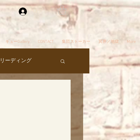
ログイン
ギューGallery
CONTACT
集団ストーカー
冥界／地獄
More
リーディング
過去生
タ編スタート
ん
夢
自殺