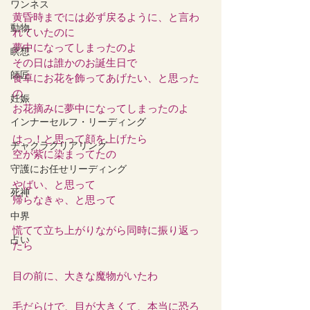
ワンネス
黄昏時までには必ず戻るように、と言わ
動物
れていたのに
夢中になってしまったのよ
瞑想
その日は誰かのお誕生日で
師匠
食卓にお花を飾ってあげたい、と思った
の
妊娠
お花摘みに夢中になってしまったのよ
インナーセルフ・リーディング
はっ！と思って顔を上げたら
チャクラクリアリング
空が紫に染まってたの
守護にお任せリーディング
やばい、と思って
死神
帰らなきゃ、と思って
中界
慌てて立ち上がりながら同時に振り返っ
占い
たら
目の前に、大きな魔物がいたわ
毛だらけで、目が大きくて、本当に恐ろ