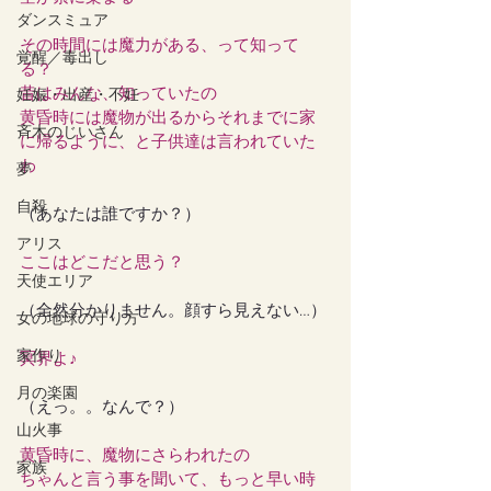
ダンスミュア
その時間には魔力がある、って知って
覚醒／毒出し
る？
昔はみんな、知っていたの
妊娠・出産・不妊
黄昏時には魔物が出るからそれまでに家
斉木のじいさん
に帰るように、と子供達は言われていた
わ
夢
自殺
（あなたは誰ですか？）
アリス
ここはどこだと思う？
天使エリア
（全然分かりません。顔すら見えない…）
女の地球の守り方
家作り
冥界よ♪
月の楽園
（えっ。。なんで？）
山火事
黄昏時に、魔物にさらわれたの
家族
ちゃんと言う事を聞いて、もっと早い時