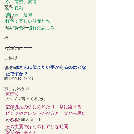
赤：情熱、愛情
冥界
白：孤独
濃い緑：忍耐
天国
虹色：楽しい仲間たち
カルマパターン
薄い黄色：隠れた悲しみ
石
ーーーーーー
お知らせ
ご挨拶
ことはさんに伝えたい事があるのはどな
過去生
たですか？
瞑想でお出かけ
旅／お出かけ
黄昏時
ブツブツ言ってるだけ
空がほんの少しの間だけ、紫に染まる
イベント
ピンクやオレンジの夕方と、青から黒に
シャスタ編スタート
なる夜
その中間のほんのわずかな時間
シャスタ
空が紫に染まる