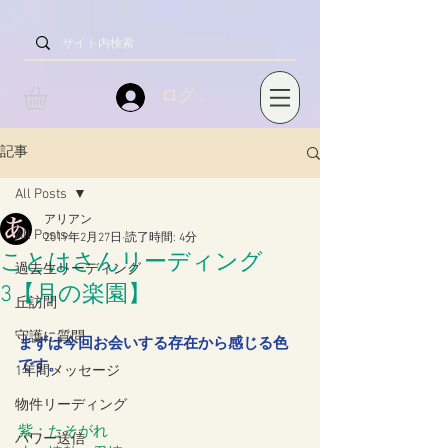
ログイン
記事
All Posts
アリアン
All Posts
2019年2月27日
読了時間: 4分
ことはさんリーディング
過去生リーディング
3【月の楽園】
丘訪問
守護に質問
まずは今回お会いする存在から感じる色
です。
1年間メッセージ
物件リーディング
紫：たそがれ
パワー送信