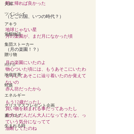
間に帰れば良かった
夫婦
ツインレイ
（どこの国、いつの時代？）
アキラ
地球じゃない星
覚醒物語
月の楽園が、まだ月になかった頃
集団ストーカー
（月の楽園！？）
贈り物
月の楽園にいたのよ
REFSI
物心ついた頃には、もうあそこにいたわ
地底世界
どうしてあそこに辿り着いたのか覚えて
ないの
蛇族
赤ん坊だったから
エネルギー
もう12歳だったし
クリスマスプレゼント企画
買い物を頼まれる事だってあったし
自分もだんだん大人になってきたな、っ
裏ブログ
ていう気分になってて
生まれる時
油断してたのね