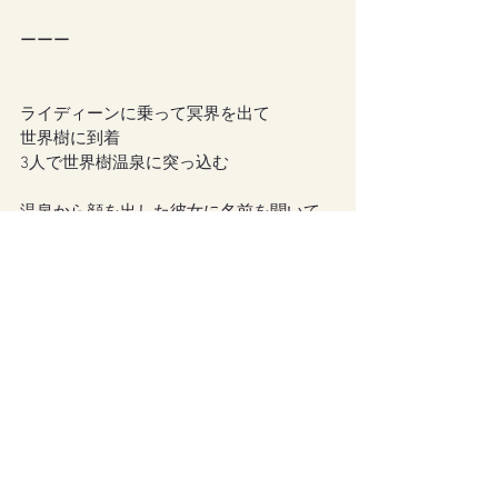
ーーー
ライディーンに乗って冥界を出て
世界樹に到着
3人で世界樹温泉に突っ込む
温泉から顔を出した彼女に名前を聞いて
みた
「アマリリス」
って教えてくれた
アマリリスちゃん、温泉につかりながら
話してくれた
「私が冥界から出た事は、あの楽園にい
た人たちにとって、大きな出来事になる