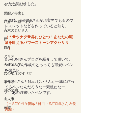
いたと知りました。
ダンスミュア
覚醒／毒出し
その後、SATOMIさんが現実界でも石のブ
妊娠・出産・不妊
レスレットなどを作っていると知り。
斉木のじいさん
（
＊💗ツナグ💗界にひとつ！あなたの願
夢
望を叶えるパワーストーンアクセサリ
自殺
ー
）
アリス
☝SATOMIさんブログを紹介して頂いて、
SATOMIさん作成のとっっても可愛いペン
天使エリア
を発見✨
女の地球の守り方
SATOMIさんとMasaじいさんが一緒に作っ
家作り
てるペンなんだろうなー素敵だなー、
月の楽園
と、あの時書いたペンです。
山火事
（
＊SATOMI丘開放3日目・SATOMIさん＆長
家族
男編
）