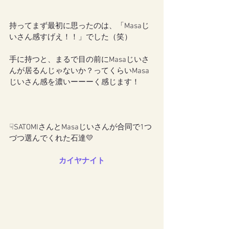
持ってまず最初に思ったのは、「Masaじ
いさん感すげえ！！」でした（笑）
手に持つと、まるで目の前にMasaじいさ
んが居るんじゃないか？ってくらいMasa
じいさん感を濃いーーーく感じます！
☟SATOMIさんとMasaじいさんが合同で1つ
づつ選んでくれた石達💛
カイヤナイト