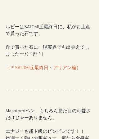
ルビーはSATOMI丘最終日に、私がお土産
で貰った石です。
丘で貰った石に、現実界でも出会えてし
まったー♪( *´艸｀)
（
＊SATOMI丘最終日・アリアン編
）
Masatomiペン、もちろん見た目の可愛さ
だけじゃーありません。
エナジーも超ド級のビンビンです！！
物凄ーく強いお腹ギュー、何なら全身ギ