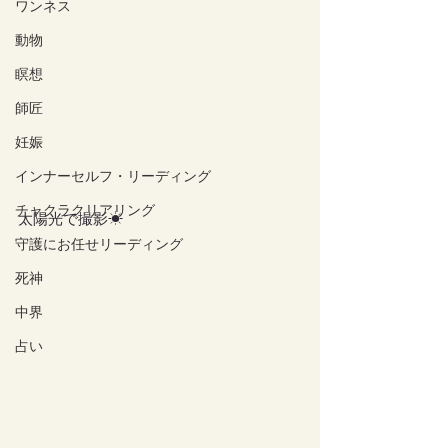
ワンネス
動物
瞑想
師匠
妊娠
インナーセルフ・リーディング
チャクラクリアリング
太陽光で撮影☀
守護にお任せリーディング
死神
中界
占い