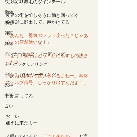
くりくり赤毛のツインテール
ワンネス
動物
冥界の街を忙しそうに動き回ってる
各店舗に顔出して、声かけてる
瞑想
師匠
「あんた、勇気のツララ戻った？じゃあ
そこの店舗使いな！」
妊娠
インナーセルフ・リーディング
「よう！調子はどう？店に出すもの決ま
った？」
チャクラクリアリング
守護にお任せリーディング
「あんたはもう長い事いるよねー。本体
にヘルプ信号、しっかり出すんだよ！」
死神
中界
とか言ってる
占い
おーい
迎えに来たよー
と呼びかけると、
「よ！来たか！」
と言