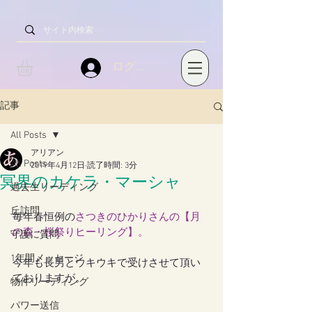
ログイン
記事
All Posts
アリアン
All Posts
2019年4月12日
読了時間: 3分
冥界のカケラ・マーシャ
過去生リーディング
丘訪問
毎年春恒例の
さつきのひかりさん
の【
月
の森・桜祭りヒーリング
】。
守護に質問
1年間メッセージ
今年も長男とウキウキで受けさせて頂い
ておりますが。
物件リーディング
パワー送信