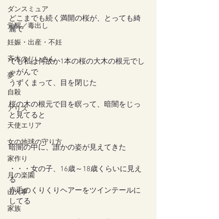
ダンスミュア
どこまでも続く満開の桜が、とっても綺
覚醒／毒出し
麗で
妊娠・出産・不妊
斉木のじいさん
でも私は何故か1本の桜の大木の根元でし
ゃがんで
夢
うずくまって、目を閉じた
自殺
桜の木の根元で目を瞑って、暗闇をじっ
アリス
と見てると
天使エリア
女の地球の守り方
暗闇の中に、誰かの姿が見えてきた
家作り
・・・女の子、16歳～18歳くらいに見え
月の楽園
る
赤毛のくりくりヘアーをツインテールに
山火事
してる
家族