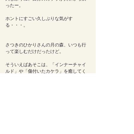
ったー。
ホントにすごい久しぶりな気がす
る・・・。
さつきのひかりさんの月の森、いつも行
って楽しむだけだったけど。
そういえばあそこは、「インナーチャイ
ルド」や「傷付いたカケラ」を癒してく
れる場所だった！！
冥界のカケラからのヘルプ信号まで、月
の森では受け取れちゃうらしい。
やっぱりあそこは、凄い場所だーー
ー！！