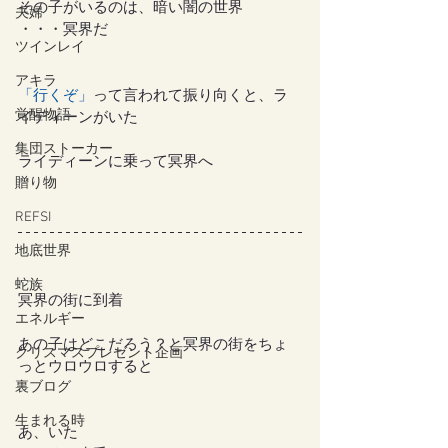
その子がいるのは、暗い闇の世界
夫婦
・・・冥界だ
ツインレイ
アキラ
「行くぞ」
って言われて振り向くと、ラ
覚醒物語
イディーンがいた
集団ストーカー
ライディーンに乗って冥界へ
贈り物
REFSI
地底世界
蛇族
冥界の街に到着
エネルギー
あの子はどこだろう？と冥界の街をちょ
クリスマスプレゼント企画
っとウロウロすると
裏ブログ
生まれる時
あ、いた