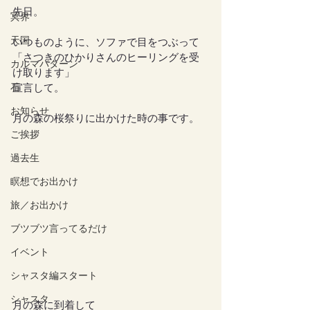
先日。
冥界
天国
いつものように、ソファで目をつぶって
「さつきのひかりさんのヒーリングを受
カルマパターン
け取ります」
石
宣言して。
お知らせ
月の森の桜祭りに出かけた時の事です。
ご挨拶
過去生
瞑想でお出かけ
旅／お出かけ
ブツブツ言ってるだけ
イベント
シャスタ編スタート
シャスタ
月の森に到着して