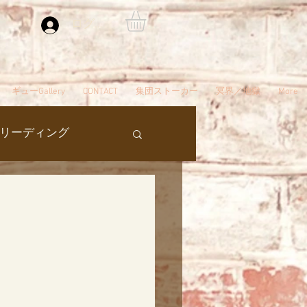
ログイン
ギューGallery
CONTACT
集団ストーカー
冥界／地獄
More
リーディング
過去生
タ編スタート
ん
夢
自殺