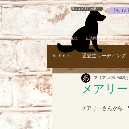
旧ブログ【月の泉】
English 
HOME
各種リーディング
パワー送信
丘訪問
チャクラクリ
All Posts
過去生リーディング
アリアン
2019年5
パワー送信
冥界
天
メアリー
瞑想でお出かけ
旅／お
メアリーさんから、皆
シャスタ
ダンスミュア