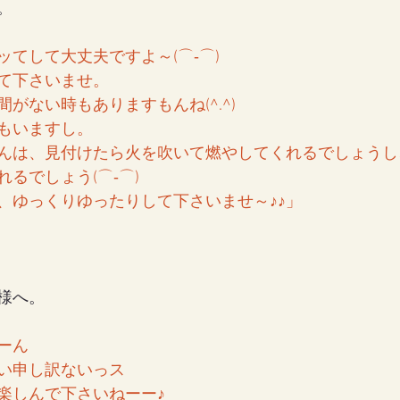
。
てして大丈夫ですよ～(⌒‐⌒)
女の地球の守り方
家作り
月の楽園
て下さいませ。
がない時もありますもんね(^.^)
もいますし。
んは、見付けたら火を吹いて燃やしてくれるでしょうし
るでしょう(⌒‐⌒)
、ゆっくりゆったりして下さいませ～♪♪」
様へ。
ーん
い申し訳ないっス
楽しんで下さいねーー♪