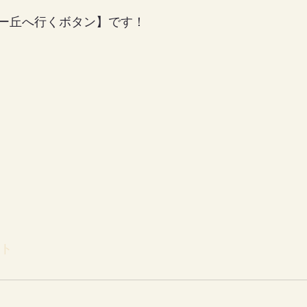
リー丘へ行くボタン】です！
ント