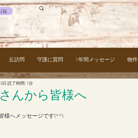
Blog
アリング
ギューカード
ブログ【月の泉】
サロン【月の遊び場】
丘訪問
守護に質問
1年間メッセージ
物件
月3日
読了時間: 1分
国
カルマパターン
石
お知らせ
ご挨拶
さんから皆様へ
出かけ
ブツブツ言ってるだけ
イベント
シャス
様へメッセージです(^^)
覚醒／毒出し
妊娠・出産・不妊
斉木のじいさ