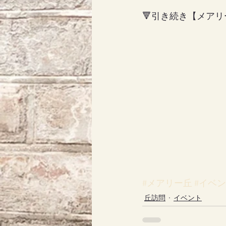
🔻引き続き【メア
#メアリー丘
#イベ
丘訪問
イベント