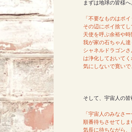
まずは地球の皆様へ
「不要なものはポイッ
アリス
天使エリア
その辺にポイ捨てし
天使を呼ぶ余裕や時間
我が家の石ちゃん達
シャネルドラゴンさ
は浄化しておいてくれ
気にしないで寛いで
そして、宇宙人の皆
「宇宙人のみなさー
順番待ちさせてしま
気長に待ちながら、