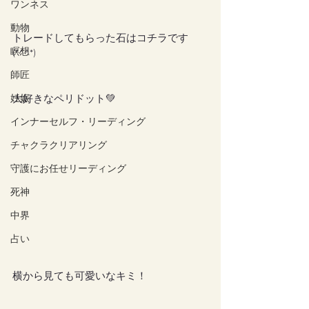
ワンネス
動物
トレードしてもらった石はコチラです
瞑想
(*^^*)
師匠
妊娠
大好きなペリドット💚
インナーセルフ・リーディング
チャクラクリアリング
守護にお任せリーディング
死神
中界
占い
横から見ても可愛いなキミ！