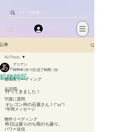
ログイン
記事
All Posts
アリアン
All Posts
2019年5月15日
読了時間: 2分
鉱物師匠
過去生リーディング
丘訪問
行ってきました！
守護に質問
オレゴン州の石屋さん！(*'ω'*)
1年間メッセージ
物件リーディング
昨日は曇りのち雨のち曇り。
パワー送信