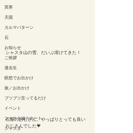
冥界
天国
カルマパターン
石
お知らせ
シャスタ山の雪、だいぶ溶けてきた！
ご挨拶
過去生
瞑想でお出かけ
旅／お出かけ
ブツブツ言ってるだけ
イベント
シャスタ編スタート
石屋のおじさん、やっぱりとっても良い
おじさんでした💗
シャスタ