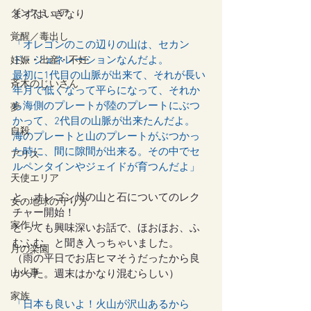
ダンスミュア
まずはいきなり
覚醒／毒出し
「オレゴンのこの辺りの山は、セカン
ド・ジェネレーションなんだよ。
妊娠・出産・不妊
最初に1代目の山脈が出来て、それが長い
斉木のじいさん
年月で低くなって平らになって、それか
ら海側のプレートが陸のプレートにぶつ
夢
かって、2代目の山脈が出来たんだよ。
自殺
海のプレートと山のプレートがぶつかっ
た時に、間に隙間が出来る。その中でセ
アリス
ルペンタインやジェイドが育つんだよ」
天使エリア
と、オレゴン州の山と石についてのレク
女の地球の守り方
チャー開始！
家作り
とっても興味深いお話で、ほおほお、ふ
むふむ、と聞き入っちゃいました。
月の楽園
（雨の平日でお店ヒマそうだったから良
山火事
かった。週末はかなり混むらしい）
家族
「日本も良いよ！火山が沢山あるから