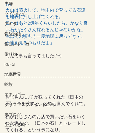
ね。
夫婦
火山は噴火して、地中内で育ってる石達
ツインレイ
を地表に押し上げてくれる。
日本はあと2億年くらいしたら、かなり良
アキラ
い石がたくさん採れるんじゃないかな。
覚醒物語
俺はその頃もう一度地球に戻ってきて、
石達を見るつもりだよ」
集団ストーカー
贈り物
なんて事も言ってました(^^)
REFSI
地底世界
蛇族
エネルギー
おじさんにJ子が送ってくれた《日本の
石》2つを渡すと、とても喜んでくれて。
クリスマスプレゼント企画
裏ブログ
私がおじさんのお店で買いたい石をいく
つか選んで、《日本の石》とトレードし
生まれる時
てくれる、という事になり。