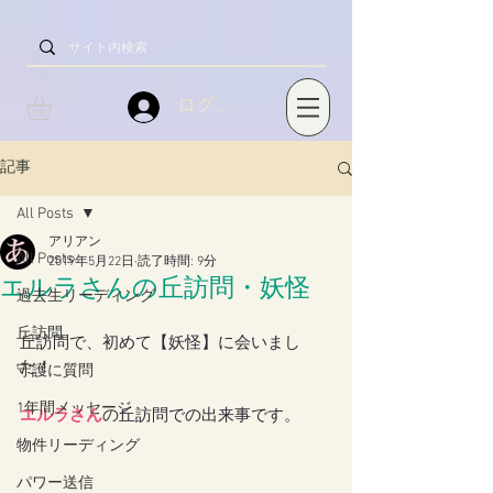
ログイン
記事
All Posts
アリアン
All Posts
2019年5月22日
読了時間: 9分
エルラさんの丘訪問・妖怪
過去生リーディング
丘訪問
丘訪問で、初めて【妖怪】に会いまし
た！
守護に質問
1年間メッセージ
エルラさん
の丘訪問での出来事です。
物件リーディング
パワー送信