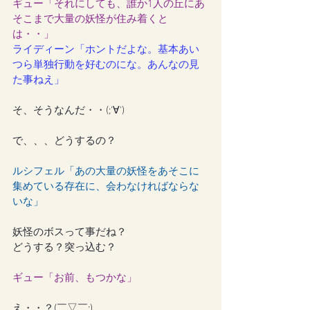
ギュー「それにしても、誰か1人の丘にあ
そこまで大量の妖怪が住み着くと
は・・」
ライディーン「ホントだよな。基本あい
つら単独行動を好むのにな。あんなの見
た事ねえ」
そ、そうなんだ・・(;'∀')
で、、、どうするの？
ルシフェル「あの大量の妖怪をあそこに
集めている存在に、会わなければならな
いな」
妖怪のボスって事だね？
どうする？突っ込む？
ギュー「お前、もつかな」
え・・？(￣▽￣;)