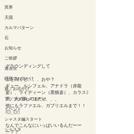
冥界
天国
カルマパターン
石
お知らせ
ご挨拶
グラウンディングして
過去生
瞑想でお出かけ
上を向くと、、、おや？
ギュー、ルシフェル、アナドラ（赤龍
旅／お出かけ
姿）、ライディーン（黒狼姿）、カラス2
羽、火の鳥メロディ、、、
ブツブツ言ってるだけ
他にもラファエル、ガブリエルまで！！
イベント
(◎_◎;)
シャスタ編スタート
なんでこんなにいっぱいいるんだーー
シャスタ
ー？？