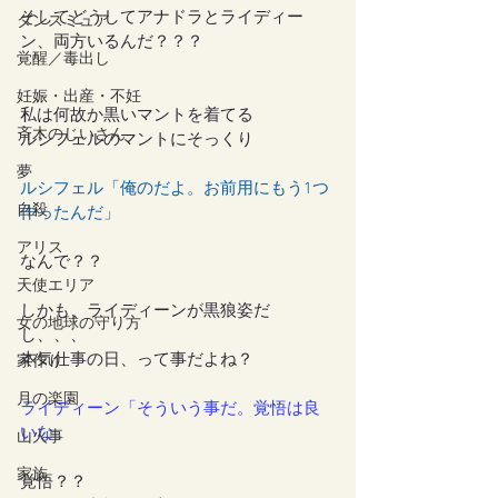
そしてどうしてアナドラとライディー
ダンスミュア
ン、両方いるんだ？？？
覚醒／毒出し
妊娠・出産・不妊
私は何故か黒いマントを着てる
斉木のじいさん
ルシフェルのマントにそっくり
夢
ルシフェル「俺のだよ。お前用にもう1つ
自殺
作ったんだ」
アリス
なんで？？
天使エリア
しかも、ライディーンが黒狼姿だ
女の地球の守り方
し、、、
本気仕事の日、って事だよね？
家作り
月の楽園
ライディーン「そういう事だ。覚悟は良
いな」
山火事
家族
覚悟？？