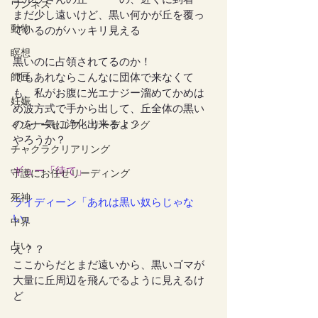
ワンネス
まだ少し遠いけど、黒い何かが丘を覆っ
動物
ているのがハッキリ見える
瞑想
黒いのに占領されてるのか！
でもあれならこんなに団体で来なくて
師匠
も、私がお腹に光エナジー溜めてかめは
妊娠
め波方式で手から出して、丘全体の黒い
のを一気に浄化出来るよ？
インナーセルフ・リーディング
やろうか？
チャクラクリアリング
ギュー「待て」
守護にお任せリーディング
死神
ライディーン「あれは黒い奴らじゃな
い」
中界
占い
え？？
ここからだとまだ遠いから、黒いゴマが
大量に丘周辺を飛んでるように見えるけ
ど