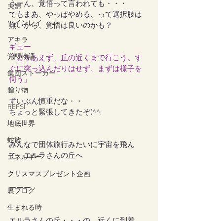
うーん、覚悟って言われても・・・
夫婦
でもまあ、やっぱやめる、って選択肢は
ツインレイ
無いから、覚悟は良いのかも？
アキラ
ギュー
覚醒物語
「とりあえず、丘の近くまで行こう。す
ぐに突っ込んだりはせず、まずは様子を
集団ストーカー
伺う」
贈り物
ずいぶん慎重だな・・
REFSI
ちょっと緊張してきたぞ(^^;
地底世界
蛇族
みんなで団体旅行みたいに宇宙を飛ん
で、エルラさんの丘へ
エネルギー
クリスマスプレゼント企画
ーーー
裏ブログ
生まれる時
エルラさんの丘・・・の、近くに到着