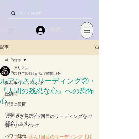
ログイン
記事
All Posts
アリアン
All Posts
2019年5月24日
読了時間: 8分
ルアンさんリーディング②・
過去生リーディング
『人間の残忍な心』への恐怖
丘訪問
心
守護に質問
1年間メッセージ
ルアンさんの、2回目のリーディングをご
紹介します。
物件リーディング
パワー送信
（＊
ルアンさん1回目のリーディング【月