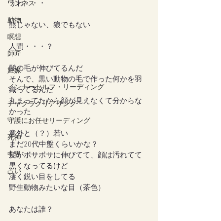
うわ・・・
ワンネス
動物
熊じゃない、狼でもない
瞑想
人間・・・？
師匠
髪の毛が伸びてるんだ
妊娠
そんで、黒い動物の毛で作った何かを羽
インナーセルフ・リーディング
織ってるんだ
丸まってたから顔が見えなくて分からな
チャクラクリアリング
かった
守護にお任せリーディング
意外と（？）若い
死神
まだ20代中盤くらいかな？
中界
髪がボサボサに伸びてて、顔は汚れてて
黒くなってるけど
占い
凄く鋭い目をしてる
野生動物みたいな目（茶色）
あなたは誰？