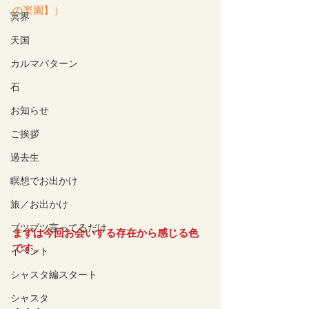
の楽園】
）
冥界
天国
カルマパターン
石
お知らせ
ご挨拶
過去生
瞑想でお出かけ
旅／お出かけ
ブツブツ言ってるだけ
まずは今回お会いする存在から感じる色
です。
イベント
シャスタ編スタート
シャスタ