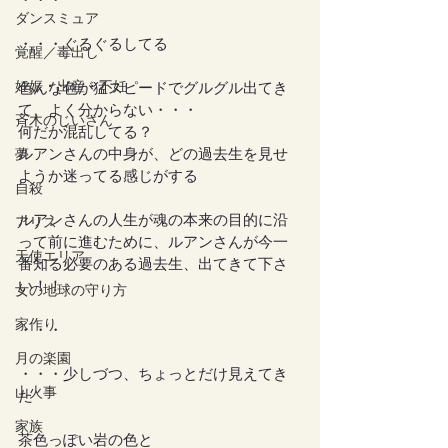
・・・
ダンスミュア
・・・ぐるぐるしてる
覚醒／毒出し
妊娠・出産・不妊
色んな色が猛スピードでグルグル出てき
て、よく分からない・・・
斉木のじいさん
何だか混乱してる？
ルアンさんの中身が、どの過去生を見せ
夢
ようか迷ってる感じがする
自殺
ルアンさんの人生が魂の本来の目的に沿
アリス
って前に進むために、ルアンさんが今一
天使エリア
番知る必要のある過去生、出てきて下さ
い！！
女の地球の守り方
家作り
・・・
月の楽園
・・・少しづつ、ちょっとだけ見えてき
山火事
た
家族
茶色っぽい岩の色と