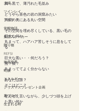
夫婦
真っ黒で、薄汚れた毛並み
ツインレイ
どうやら茶色の岩の洞窟みたい
洞窟の奥にある丸い空間
アキラ
覚醒物語
その空間を埋め尽くしている、黒い毛の
巨大な何か
集団ストーカー
丸まって、ハアハア苦しそうに息をして
贈り物
る
REFSI
巨大な黒い・・何だろう？
地底世界
熊？狼？
丸まっててよく分からない
蛇族
エネルギー
あなたは誰？
そこはどこ？
クリスマスプレゼント企画
裏ブログ
ぜえぜえ言いながら、少しづつ頭を上げ
た黒い何か
生まれる時