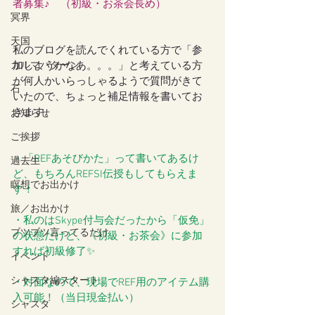
者募集♪　（初級・お茶会長め）
冥界
天国
私のブログを読んでくれている方で「参
カルマパターン
加しようかなあ。。。」と考えている方
が何人かいらっしゃるようで質問がきて
石
いたので、ちょっと補足情報を書いてお
きます。
お知らせ
ご挨拶
・「REFあそびかた」って書いてあるけ
過去生
ど、もちろんREFSI伝授もしてもらえま
瞑想でお出かけ
す！
旅／お出かけ
・私のはSkype付与会だったから「仮免」
ブツブツ言ってるだけ
の状態だけど、《初級・お茶会》に参加
すれば初級修了✨
イベント
シャスタ編スタート
・対面なので、現場でREF用のアイテム購
入可能！（当日現金払い）
シャスタ