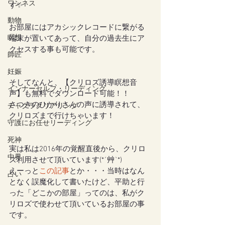
ワンネス
す✨
動物
お部屋にはアカシックレコードに繋がる
瞑想
端末が置いてあって、自分の過去生にア
クセスする事も可能です。
師匠
妊娠
そしてなんと、【クリロズ誘導瞑想音
インナーセルフ・リーディング
声】も無料でダウンロード可能！！
さつきのひかりさんの声に誘導されて、
チャクラクリアリング
クリロズまで行けちゃいます！
守護にお任せリーディング
死神
実は私は2016年の覚醒直後から、クリロ
中界
ズ利用させて頂いています(*´艸`*)
えーっと
この記事
とか・・・当時はなん
占い
となく誤魔化して書いたけど、平助と行
った「どこかの部屋」ってのは、私がク
リロズで使わせて頂いているお部屋の事
です。