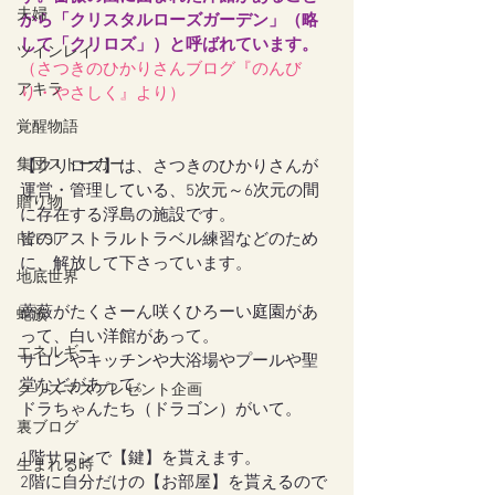
夫婦
から「クリスタルローズガーデン」（略
して「クリロズ」）と呼ばれています。
ツインレイ
（さつきのひかりさんブログ『
のんび
アキラ
り・やさしく
』より）
覚醒物語
集団ストーカー
【クリロズ】は、さつきのひかりさんが
運営・管理している、5次元～6次元の間
贈り物
に存在する浮島の施設です。
皆のアストラルトラベル練習などのため
REFSI
に、解放して下さっています。
地底世界
薔薇がたくさーん咲くひろーい庭園があ
蛇族
って、白い洋館があって。
エネルギー
サロンやキッチンや大浴場やプールや聖
堂などがあって。
クリスマスプレゼント企画
ドラちゃんたち（ドラゴン）がいて。
裏ブログ
1階サロンで【鍵】を貰えます。
生まれる時
2階に自分だけの【お部屋】を貰えるので