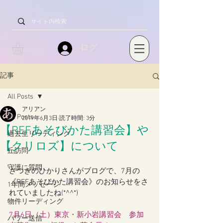
ログイン
記事
All Posts
アリアン
All Posts
2019年6月3日
読了時間: 3分
【REFあそびかた講習会】や
過去生リーディング
【クリロズ】について
丘訪問
守護に質問
さつきのひかりさんがブログで、7月の
《REFあそびかた講習会》のお知らせをさ
1年間メッセージ
れていましたね(*^^*)
物件リーディング
7月6日（土）東京・新小岩講習会　参加
パワー送信