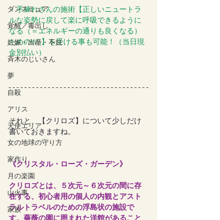
ダンスミュア
・手練れさんの施術【正しいニュートラ
ルな姿勢に戻して楽に呼吸できるように
覚醒／毒出し
なる（＝エネルギーの通りも良くなる）
ためのWS】を受ける事も可能！（当日現
妊娠・出産・不妊
金別払い）
斉木のじいさん
夢
自殺
アリス
それと、【クリロズ】について少しだけ
天使エリア
書いておきますね。
女の地球の守り方
家作り
《
クリスタル・ローズ・ガーデン
》
月の楽園
クリロズとは、５次元～６次元の間に存
山火事
在する、初心者用の個人の内観とアスト
ラルトラベルのための浮島状の施設で
家族
す。薔薇の園に囲まれた洋館があること