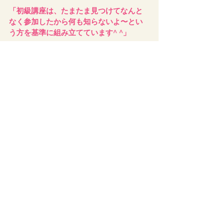
「初級講座は、たまたま見つけてなんと
なく参加したから何も知らないよ〜とい
う方を基準に組み立てています^ ^」
と仰っていますので、「全部読まないと
申し込めない💦」って思う必要は無いと
思います(^^)
もしも「れふしー講習会受けたいなー」
と思っていて、ご近所で講習会が開催さ
れて、しかも自分の都合がつく日時だっ
たら、、、
とりあえず飛び込んでみるのを、超おス
スメします！(((o(*ﾟ▽ﾟ*)o)))