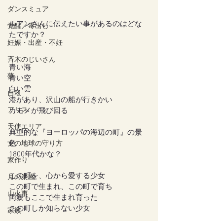
ダンスミュア
ルアンさんに伝えたい事があるのはどな
覚醒／毒出し
たですか？
妊娠・出産・不妊
斉木のじいさん
青い海
夢
青い空
白い雲
自殺
港があり、沢山の船が行きかい
アリス
カモメが飛び回る
天使エリア
典型的な『ヨーロッパの海辺の町』の景
色
女の地球の守り方
1800年代かな？
家作り
この町を、心から愛する少女
月の楽園
この町で生まれ、この町で育ち
山火事
両親もここで生まれ育った
この町しか知らない少女
家族