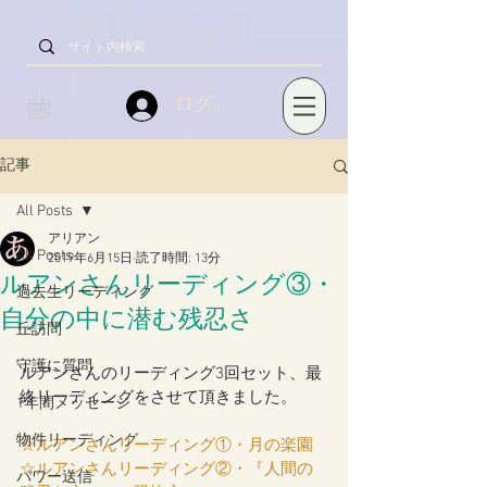
ログイン
記事
All Posts
アリアン
All Posts
2019年6月15日
読了時間: 13分
ルアンさんリーディング③・
過去生リーディング
自分の中に潜む残忍さ
丘訪問
守護に質問
ルアンさんのリーディング3回セット、最
終リーディングをさせて頂きました。
1年間メッセージ
物件リーディング
☆ルアンさんリーディング①・月の楽園
☆ルアンさんリーディング②・『人間の
パワー送信