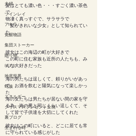
夫婦
髪はとても濃い色・・・すごく濃い茶色
で
ツインレイ
物凄く真っすぐで、サラサラで
アキラ
『髪がきれいな少女』として知られてい
た
覚醒物語
集団ストーカー
彼女はこの海辺の町が大好きで
贈り物
この町に住む家族も近所の人たちも、み
んな大好きだった
REFSI
地底世界
海の男たちは逞しくて、頼りがいがあっ
て、お酒を飲むと陽気になって楽しかっ
蛇族
た
エネルギー
海の女たちは男たちが居ない間の家を守
る為、海の男と同じくらい逞しくて、そ
クリスマスプレゼント企画
して皆で子供達を大切にしてくれた
裏ブログ
彼女はこの町にいると、どこに居ても常
生まれる時
に守られている感じがした