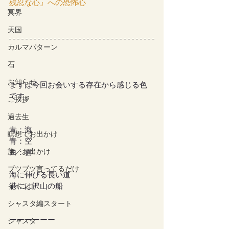
残忍な心』への恐怖心
冥界
天国
カルマパターン
石
お知らせ
まずは今回お会いする存在から感じる色
です。
ご挨拶
過去生
青：海
瞑想でお出かけ
青：空
旅／お出かけ
白：雲
ブツブツ言ってるだけ
海に伸びる長い道
港には沢山の船
イベント
シャスタ編スタート
ーーーーーー
シャスタ