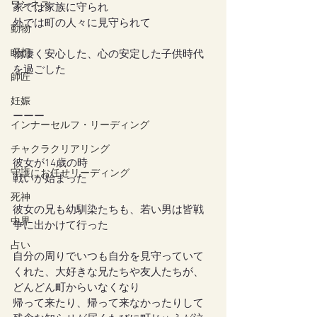
ワンネス
家では家族に守られ
外では町の人々に見守られて
動物
瞑想
物凄く安心した、心の安定した子供時代
を過ごした
師匠
妊娠
ーーー
インナーセルフ・リーディング
チャクラクリアリング
彼女が14歳の時
守護にお任せリーディング
戦いが始まった
死神
彼女の兄も幼馴染たちも、若い男は皆戦
中界
争に出かけて行った
占い
自分の周りでいつも自分を見守っていて
くれた、大好きな兄たちや友人たちが、
どんどん町からいなくなり
帰って来たり、帰って来なかったりして