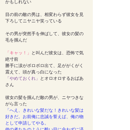
かもしれない
目の前の敵の男は、相変わらず彼女を見
下ろしてニヤニヤ笑っている
その男が突然手を伸ばして、彼女の髪の
毛を掴んだ
「キャッ！」
と叫んだ彼女は、恐怖で気
絶寸前
勝手に涙がボロボロ出て、足ががくがく
震えて、頭が真っ白になった
「やめておくれ」
とオロオロするおばあ
さん
彼女の髪を掴んだ敵の男が、ニヤつきな
がら言った
「へえ、きれいな髪だな！きれいな髪は
好きだ。お前俺に忠誠を誓えば、俺の物
として申請してやる。
他の者たちのように酷い目に合わずに済