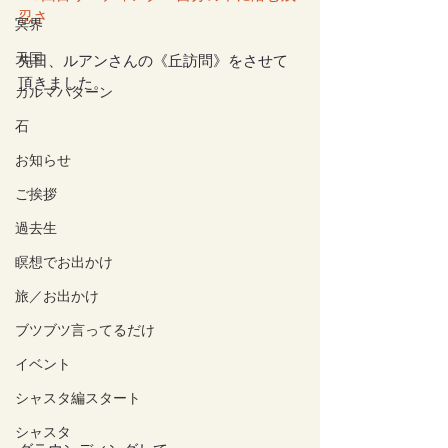
忍さ
冥界
天国
先日、ルアンさんの《丘訪問》をさせて
頂きました。
カルマパターン
石
お知らせ
ご挨拶
過去生
瞑想でお出かけ
旅／お出かけ
ブツブツ言ってるだけ
イベント
シャスタ編スタート
シャスタ