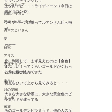
グラウンディングして
ダンスミュア
上を向くと・・・ライディーン（今日は
黒ドラゴン姿）
覚醒／毒出し
妊娠・出産・不妊
ライディーンに乗ってルアンさん丘へ飛
ぶ
斉木のじいさん
夢
ーーー
自殺
アリス
丘に到着して、まず見えたのは【金色】
天使エリア
まぶしい！ってくらいゴールドがぐわっ
と目に飛び込んできた
女の地球の守り方
家作り
視点をひいて上から見てみると・・・
月の楽園
大きな大きな砂漠に、大きな黄金色のピ
山火事
ラミッドが建ってる
家族
あのゴールデンピラミッド、他の人の丘