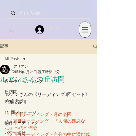
ログイン
記事
All Posts
アリアン
All Posts
2019年6月26日
読了時間: 5分
ルアンさんの丘訪問
過去生リーディング
丘訪問
ルアンさんの《リーディング3回セット》
を終えて。
守護に質問
1年間メッセージ
＊
1回目リーディング・月の楽園
＊
2回目リーディング・『人間の残忍な
物件リーディング
心』への恐怖心
パワー送信
＊
3回目リーディング・自分の中に潜む残