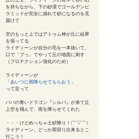
丘の上空、ライディーンの背中で赤い石
を持ちながら、下の砂漠でゴールデンピ
ラミッドが完全に崩れて砂になるのを見
届けて
空のもっと上ではアトゥム神が丘に結界
を張ってる
ライディーンが自分の毛を一本抜いて、
口で「プっ」てやって丘の地面に刺す
（プロテクション強化のため）
ライディーンが
「あいつに雨降らせてもらおう」
って言って
パパの青いドラゴン『シルバ』が来て丘
上空を飛んで、雨を降らせてくれた
・・・けどめっちゃ土砂降り！(￣▽￣;)
ライディーン、どっか雨宿り出来るとこ
行こう！