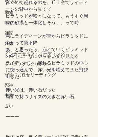
ワンネス
音立てて崩れるのを、丘上空でライディ
ーンの背中から見てて
動物
ピラミッドが粉々になって、もうすぐ周
りの砂漠と一体化しそう、、って時
瞑想
師匠
急にライディーンが空からピラミッドに
向かって急下降
妊娠
あ、と思ったら、崩れていくピラミッド
インナーセルフ・リーディング
の中心に、なにやら赤い光が見える
ライディーン、崩れるピラミッドの中心
チャクラクリアリング
に突っ込んで、赤い光を咥えてまた飛び
守護にお任せリーディング
出した
死神
赤い光は、赤い石だった
中界
両手で持つサイズの大きな赤い石
占い
ーーー