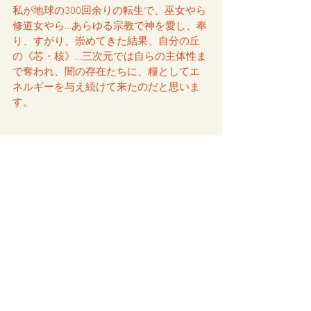
私が地球の300回余りの転生で、巫女やら
修道女やら…あらゆる宗教で神を愛し、奉
り、すがり、崇めてきた結果、自分の丘
の《芯・核》…三次元では自らの主体性ま
で奪われ、闇の存在たちに、糧としてエ
ネルギーを与え続けて来たのだと思いま
す。
丘訪問前に。
自分でそれまでの信仰を完全に捨てて、
「自分軸で生きる！」と決意していまし
たので、アリアンさんに黄金ピラミッド
を壊滅させて頂く事が出来たのだと思い
ます。
さつきのひかりさんが、