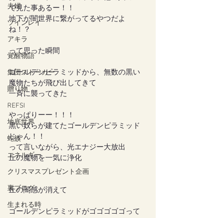
夫婦
で見た事あるー！！
地下が闇世界に繋がってるやつだよ
ツインレイ
ね！？
アキラ
って思った瞬間
覚醒物語
ゴールデンピラミッドから、無数の黒い
集団ストーカー
魔物たちが飛び出してきて
贈り物
一斉に襲ってきた
REFSI
やっぱりーー！！！
地底世界
黒い奴らが建てたゴールデンピラミッド
じゃん！！
蛇族
って言いながら、光エナジー大放出
エネルギー
丘の魔物を一気に浄化
クリスマスプレゼント企画
裏ブログ
丘の闇感が消えて
生まれる時
ゴールデンピラミッドがゴゴゴゴゴって