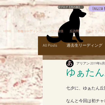
旧ブログ【月の泉】
English 
HOME
各種リーディング
パワー送信
丘訪問
チャクラクリ
All Posts
過去生リーディング
アリアン
2019年6
パワー送信
冥界
天
ゆぁたん
瞑想でお出かけ
旅／お
七夕に、ゆぁたん丘
なんと今回は初チャレ
シャスタ
ダンスミュア