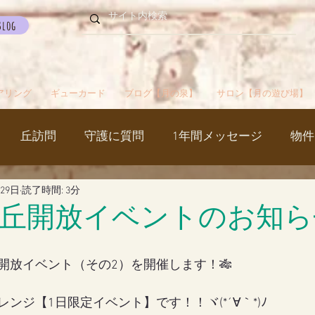
Blog
アリング
ギューカード
ブログ【月の泉】
サロン【月の遊び場】
丘訪問
守護に質問
1年間メッセージ
物件
月29日
読了時間: 3分
国
カルマパターン
石
お知らせ
ご挨拶
丘開放イベントのお知ら
出かけ
ブツブツ言ってるだけ
イベント
シャス
開放イベント（その2）を開催します！🎋
ンジ【1日限定イベント】です！！ヾ(*´∀｀*)ﾉ
覚醒／毒出し
妊娠・出産・不妊
斉木のじいさ