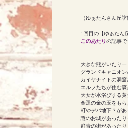
（ゆぁたんさん丘訪
アリス
天使エリア
1回目の【ゆぁたん丘
このあたり
の記事で
大きな熊がいたりー
グランドキャニオン
カイヤナイトの洞窟
エルフたちが住む森
天女が水浴びする黄
金運の金の玉をもら
町やデパ地下？があ
謎のお城があったり
群青の街があったり