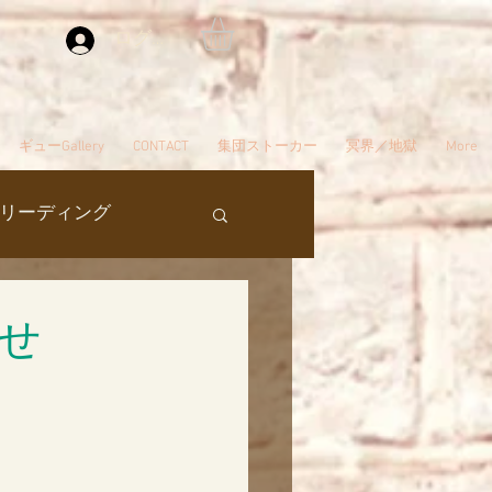
ログイン
ギューGallery
CONTACT
集団ストーカー
冥界／地獄
More
リーディング
過去生
せ
タ編スタート
ん
夢
自殺