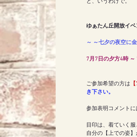
と、いうわけで。
ゆぁたん丘開放イベ
～ ～七夕の夜空に
7月7日の夕方4時 ～
ご参加希望の方は
【
き下さい。
参加表明コメントに
目印は、着ていく服
自分の【上での姿】