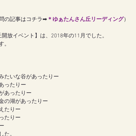
問の記事はコチラ➡
＊
ゆぁたんさん丘リーディング
）
女の地球の守り方
家作り
月の楽園
開放イベント】は、2018年の11月でした。
す。
みたいな谷があったりー
あったりー
があったりー
金の湖があったりー
えたりー
ったりー
ー
した。