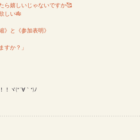
たら嬉しいじゃないですか🥰
欲しい🎋
縮》と《参加表明》
ますか？」
ヾ(*´∀｀*)ﾉ