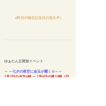
 （
昨日の独立記念日の花火🎆）
ゆぁたん丘開放イベント
～ ～七夕の夜空に金玉が耀く☆～～
7月7日の夕方4時 ～ 7月8日の夜10時（日
本時間）
ご参加希望の方は【7月7日の午後3時半ま
で】に、
イベントお知らせページ
のコメ