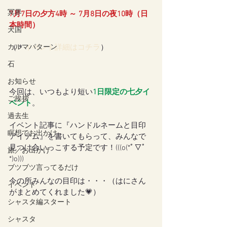
冥界
7月7日の夕方4時 ～ 7月8日の夜10時（日
本時間）
天国
カルマパターン
（＊
イベント詳細はコチラ
）
石
お知らせ
今回は、いつもより短い
1日限定の七夕イ
ご挨拶
ベント
。
過去生
イベント記事に『ハンドルネームと目印
瞑想でお出かけ
アイテム』を書いてもらって、みんなで
見つけ合いっこする予定です！(((o(*ﾟ▽ﾟ
旅／お出かけ
*)o)))
ブツブツ言ってるだけ
今の所みんなの目印は・・・（はにさん
イベント
がまとめてくれました💗）
シャスタ編スタート
シャスタ