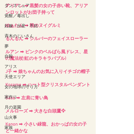
ダンスミュア
アリアン ➡ 黒髪の女の子赤い靴、アリア
ンロットがお団子持って
覚醒／毒出し
ゆぁたん ➡ 熊のヌイグルミ
妊娠・出産・不妊
斉木のじいさん
るんるん ➡ シルバーのフェイスローラー
夢
ルアン ➡ ピンクのベルばら風ドレス、星
自殺
の魔法杖(虹のキラキラバブル)
アリス
J子 ➡ 娘ちゃんのお気に入りイチゴの帽子
天使エリア
Kosame ➡ ハート型クリスタルペンダント
女の地球の守り方
家作り
Sasa ➡ 左肩に青い鳥
月の楽園
メルローズ ➡ 大きな白頭鷹🦅
山火事
Kanon ➡ 小さい緑龍、おかっぱの女の子
家族
と一緒かな