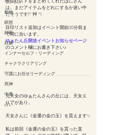
目印リストをまとめてくれたはにさん
ワンネス
は、まだアイテムをどれにするか迷い中
動物
だそうです(*´艸`*)
瞑想
目印リスト追加はイベント開始30分前ま
師匠
で間に合います。
ゆぁたん丘開放イベントお知らせページ
妊娠
のコメント欄にお書き下さい♪
インナーセルフ・リーディング
チャクラクリアリング
守護にお任せリーディング
死神
中界
元天女のゆぁたんさんの丘には、天女エ
リアがあり。
占い
天女さんに《金運の金の玉》を貰えます✨
私は前回《金運の金の玉》を貰った直