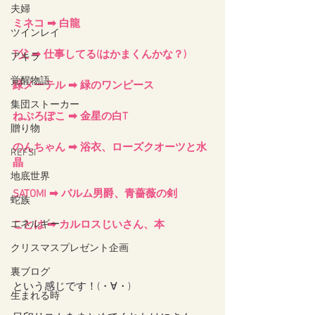
夫婦
ミネコ ➡ 白龍
ツインレイ
T父 ➡ 仕事してる(はかまくんかな？)
アキラ
覚醒物語
緑メーテル ➡ 緑のワンピース
集団ストーカー
ねぷろぽこ ➡ 金星の白T
贈り物
のんちゃん ➡ 浴衣、ローズクオーツと水
REFSI
晶
地底世界
SATOMI ➡ バルム男爵、青薔薇の剣
蛇族
エネルギー
ことは ➡ カルロスじいさん、本
クリスマスプレゼント企画
裏ブログ
という感じです！(・∀・)
生まれる時