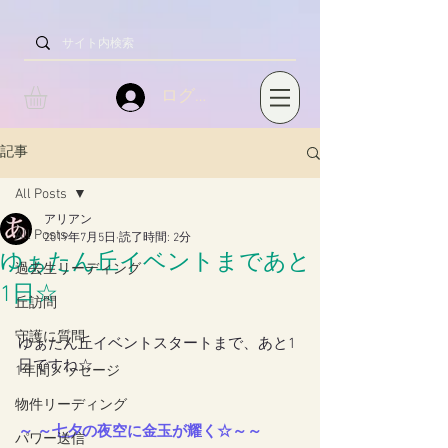
ログイン
記事
All Posts
アリアン
All Posts
2019年7月5日
読了時間: 2分
ゆぁたん丘イベントまであと
過去生リーディング
1日☆
丘訪問
守護に質問
ゆぁたん丘イベントスタートまで、あと1
日ですね☆
1年間メッセージ
物件リーディング
～ ～七夕の夜空に金玉が耀く☆～～
パワー送信