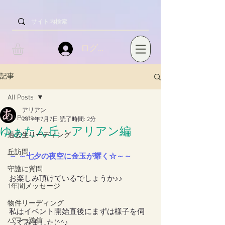
ログイン
記事
All Posts
アリアン
All Posts
2019年7月7日
読了時間: 2分
ゆぁたん丘・アリアン編
過去生リーディング
丘訪問
～ ～七夕の夜空に金玉が耀く☆～～
守護に質問
お楽しみ頂けているでしょうか♪♪
1年間メッセージ
物件リーディング
私はイベント開始直後にまずは様子を伺
パワー送信
ってみました(^^♪