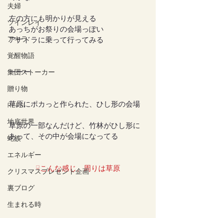
夫婦
左の方にも明かりが見える
ツインレイ
あっちがお祭りの会場っぽい
アキラ
アナドラに乗って行ってみる
覚醒物語
ーーー
集団ストーカー
贈り物
草原にポカっと作られた、ひし形の会場
REFSI
地底世界
草原の一部なんだけど、竹林がひし形に
あって、その中が会場になってる
蛇族
エネルギー
☟こんな感じ。周りは草原
クリスマスプレゼント企画
裏ブログ
生まれる時