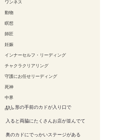
ワンネス
動物
瞑想
師匠
妊娠
インナーセルフ・リーディング
チャクラクリアリング
守護にお任せリーディング
死神
中界
ひし形の手前のカドが入り口で
占い
入ると両脇にたくさんお店が並んでて
奥のカドにでっかいステージがある