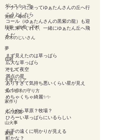
ダンスミュア
アナドラに乗ってゆぁたんさんの丘へ行
こうとしたら
覚醒／毒出し
コール（ゆぁたんさんの黒紫の龍）も迎
妊娠・出産・不妊
えに来てくれて、一緒にゆぁたん丘へ飛
んだ
斉木のじいさん
夢
まず見えたのは草っぱら
自殺
広大な草っぱら
そして夜空
アリス
満点の星
天使エリア
ありすぎて気持ち悪いくらい星が見え
る！！
女の地球の守り方
めちゃくちゃ綺麗✨✨
家作り
どうやら草原？牧場？
月の楽園
ひろーい草っぱらにいるらしい
山火事
右手の遠くに明かりが見える
家族
町かな？