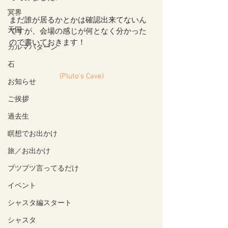
冥界
まだ誰が居るかとかは確認出来てないん
天国
ですが、会場の感じが何となく分かった
ので書いておきます！
カルマパターン
石
(Pluto's Cave)
お知らせ
ご挨拶
過去生
瞑想でお出かけ
旅／お出かけ
ブツブツ言ってるだけ
イベント
シャスタ編スタート
シャスタ