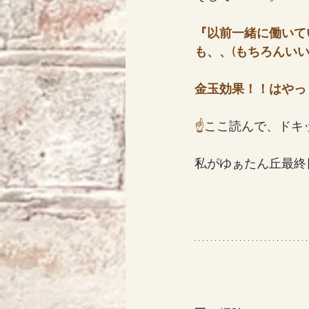
『以前一緒に働いて
も、、(もちろんい
金玉効果！！はやっ
☝
ここ読んで、ドキ
私がゆぁたん丘最終