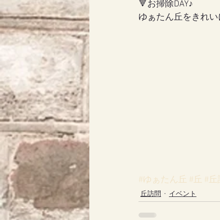
🔻お掃除DAY♪
ゆぁたん丘をきれいに
#ゆぁたん丘
#丘
#丘
丘訪問
イベント