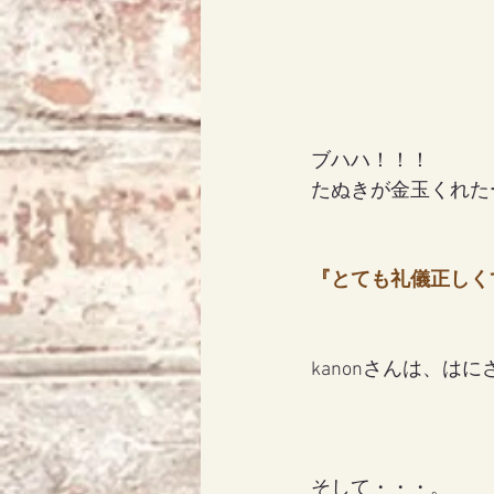
ブハハ！！！
たぬきが金玉くれたー
『とても礼儀正しく
kanonさんは、は
そして・・・。