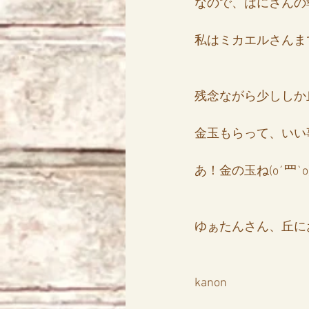
なので、はにさんの
私はミカエルさんま
残念ながら少ししか
金玉もらって、いい
あ！金の玉ね(o´罒`o)
ゆぁたんさん、丘に
kanon