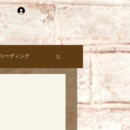
ログイン
ギューGallery
CONTACT
集団ストーカー
冥界／地獄
More
リーディング
過去生
タ編スタート
ん
夢
自殺