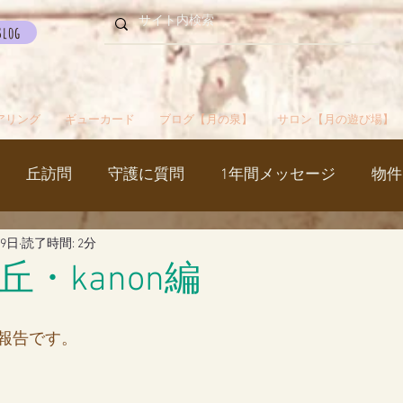
Blog
アリング
ギューカード
ブログ【月の泉】
サロン【月の遊び場】
丘訪問
守護に質問
1年間メッセージ
物件
月9日
読了時間: 2分
国
カルマパターン
石
お知らせ
ご挨拶
・kanon編
出かけ
ブツブツ言ってるだけ
イベント
シャス
報告です。
覚醒／毒出し
妊娠・出産・不妊
斉木のじいさ