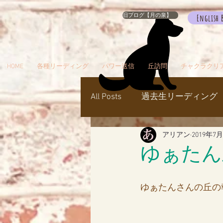
旧ブログ【月の泉】
English 
HOME
各種リーディング
パワー送信
丘訪問
チャクラクリ
All Posts
過去生リーディング
アリアン
2019年7
パワー送信
冥界
天
ゆぁたん丘
瞑想でお出かけ
旅／お
ゆぁたんさんの丘の
シャスタ
ダンスミュア