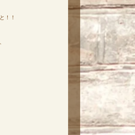
と！！
、