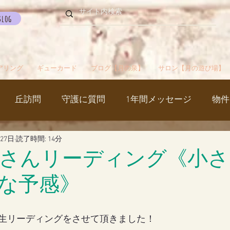
Blog
アリング
ギューカード
ブログ【月の泉】
サロン【月の遊び場】
丘訪問
守護に質問
1年間メッセージ
物件
月27日
読了時間: 14分
国
カルマパターン
石
お知らせ
ご挨拶
さんリーディング《小さ
な予感》
出かけ
ブツブツ言ってるだけ
イベント
シャス
生リーディングをさせて頂きました！
覚醒／毒出し
妊娠・出産・不妊
斉木のじいさ