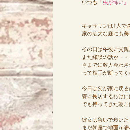
いつも
「虫が怖い」
キャサリンは1人で
家の広大な庭にも美
その日は午後に父親
また縁談の話か・・
今までに数人会わさ
って相手が断ってく
今日は父が家に戻る
森に長居するわけに
でも持ってきた朝ご
彼女は急いで歩いた
まだ朝露で地面が濡