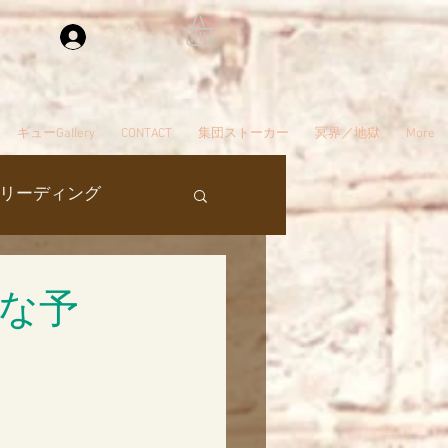
ログイン
ギューGallery
CONTACT
集団ストーカー
冥界／地獄
More
リーディング
過去生
な予
タ編スタート
ん
夢
自殺