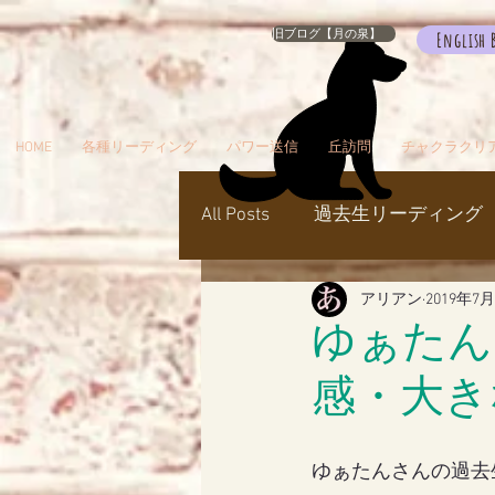
旧ブログ【月の泉】
English 
HOME
各種リーディング
パワー送信
丘訪問
チャクラクリ
All Posts
過去生リーディング
アリアン
2019年7
パワー送信
冥界
天
ゆぁたん
感・大き
瞑想でお出かけ
旅／お
ゆぁたんさんの過去
シャスタ
ダンスミュア