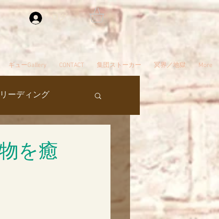
ログイン
ギューGallery
CONTACT
集団ストーカー
冥界／地獄
More
リーディング
過去生
物を癒
タ編スタート
ん
夢
自殺