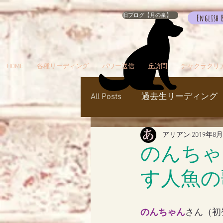
旧ブログ【月の泉】
English 
HOME
各種リーディング
パワー送信
丘訪問
チャクラクリ
All Posts
過去生リーディング
アリアン
2019年8
パワー送信
冥界
天
のんちゃ
す人魚の
瞑想でお出かけ
旅／お
のんちゃん
さん（初
シャスタ
ダンスミュア