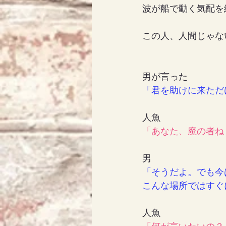
波が船で動く気配を
この人、人間じゃな
男が言った
「君を助けに来ただけ
人魚
「あなた、魔の者ね
男
「そうだよ。でも今
こんな場所ではすぐ
人魚