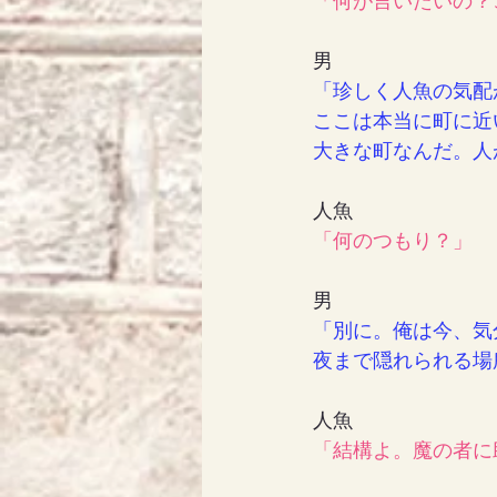
「何が言いたいの？
男
「珍しく人魚の気配
ここは本当に町に近
大きな町なんだ。人
人魚
「何のつもり？」
男
「別に。俺は今、気
夜まで隠れられる場
人魚
「結構よ。魔の者に