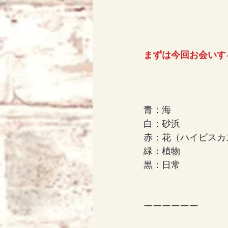
まずは今回お会いす
青：海
白：砂浜
赤：花（ハイビスカ
緑：植物
黒：日常
ーーーーーー