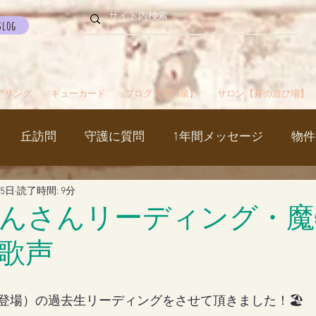
Blog
アリング
ギューカード
ブログ【月の泉】
サロン【月の遊び場】
丘訪問
守護に質問
1年間メッセージ
物件
月5日
読了時間: 9分
国
カルマパターン
石
お知らせ
ご挨拶
んさんリーディング・魔
歌声
出かけ
ブツブツ言ってるだけ
イベント
シャス
登場）の過去生リーディングをさせて頂きました！🏖
覚醒／毒出し
妊娠・出産・不妊
斉木のじいさ