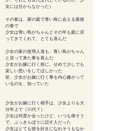
か、それとも世代交代しているのか、少
女には分からなかった）
その春は、家の庭で青い鳥に会える最後
の春で
少女は青い鳥がちゃんとその年も庭に戻
ってきてくれて、とても喜んだ
少女の家の使用人達も、青い鳥がちゃん
と戻って来た事を喜んだ
少女がお嫁に行く前に、せめて少しでも
楽しい思いをしてほしかった
皆、少女がお嫁に行く事を内心嫌がって
いるのを、知っていた
少女がお嫁に行く相手は、少女よりも大
分年上で（30代？）
少女は何度か会ったけど、いつも偉そう
で、ぶっきらぼうに話す人だった
少女はとても彼を好きになれそうもなか