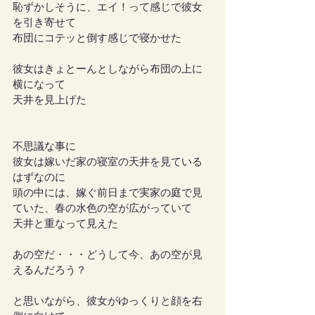
恥ずかしそうに、エイ！って感じで彼女
を引き寄せて
布団にコテッと倒す感じで寝かせた
彼女はきょとーんとしながら布団の上に
横になって
天井を見上げた
不思議な事に
彼女は嫁いだ家の寝室の天井を見ている
はずなのに
頭の中には、嫁ぐ前日まで実家の庭で見
ていた、春の水色の空が広がっていて
天井と重なって見えた
あの空だ・・・どうして今、あの空が見
えるんだろう？
と思いながら、彼女がゆっくりと顔を右