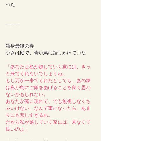
った
ーーー
独身最後の春
少女は庭で、青い鳥に話しかけていた
「あなたは私が越していく家には、きっ
と来てくれないでしょうね。
もし万が一来てくれたとしても、あの家
は私が鳥にご飯をあげることを良く思わ
ないかもしれない。
あなたが庭に現れて、でも無視しなくち
ゃいけない、なんて事になったら、あま
りにも悲しすぎるわ。
だから私が越していく家には、来なくて
良いのよ」