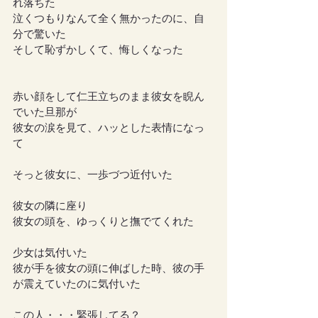
れ落ちた
泣くつもりなんて全く無かったのに、自
分で驚いた
そして恥ずかしくて、悔しくなった
赤い顔をして仁王立ちのまま彼女を睨ん
でいた旦那が
彼女の涙を見て、ハッとした表情になっ
て
そっと彼女に、一歩づつ近付いた
彼女の隣に座り
彼女の頭を、ゆっくりと撫でてくれた
少女は気付いた
彼が手を彼女の頭に伸ばした時、彼の手
が震えていたのに気付いた
この人・・・緊張してる？