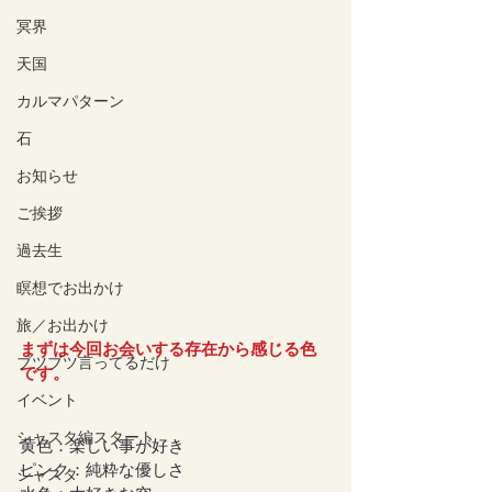
冥界
天国
カルマパターン
石
お知らせ
ご挨拶
過去生
瞑想でお出かけ
旅／お出かけ
まずは今回お会いする存在から感じる色
ブツブツ言ってるだけ
です。
イベント
シャスタ編スタート
黄色：楽しい事が好き
ピンク：純粋な優しさ
シャスタ