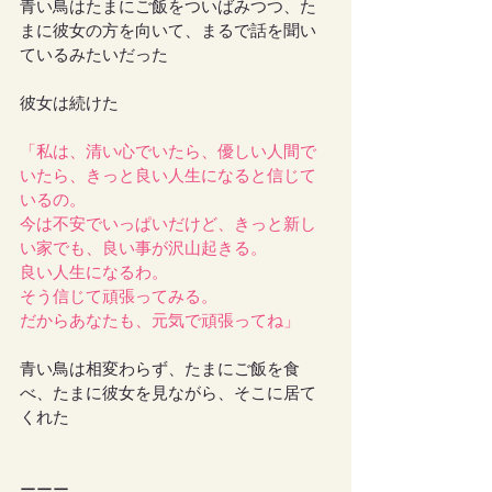
青い鳥はたまにご飯をついばみつつ、た
まに彼女の方を向いて、まるで話を聞い
ているみたいだった
彼女は続けた
「私は、清い心でいたら、優しい人間で
いたら、きっと良い人生になると信じて
いるの。
今は不安でいっぱいだけど、きっと新し
い家でも、良い事が沢山起きる。
良い人生になるわ。
そう信じて頑張ってみる。
だからあなたも、元気で頑張ってね」
青い鳥は相変わらず、たまにご飯を食
べ、たまに彼女を見ながら、そこに居て
くれた
ーーー