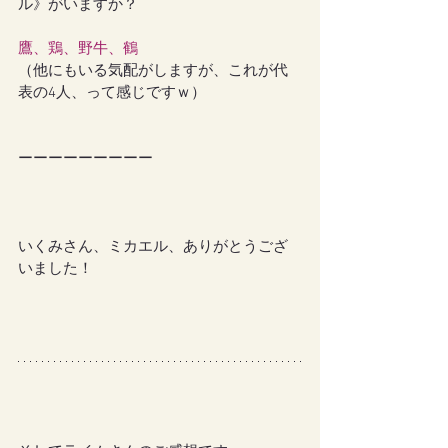
ル》がいますか？
鷹、鶏、野牛、鶴
（他にもいる気配がしますが、これが代
表の4人、って感じですｗ）
ーーーーーーーーー
いくみさん、ミカエル、ありがとうござ
いました！