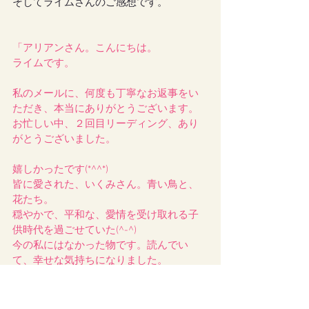
そしてライムさんのご感想です。
「アリアンさん。こんにちは。
ライムです。
私のメールに、何度も丁寧なお返事をい
ただき、本当にありがとうございます。
お忙しい中、２回目リーディング、あり
がとうございました。
嬉しかったです(*^^*)
皆に愛された、いくみさん。青い鳥と、
花たち。
穏やかで、平和な、愛情を受け取れる子
供時代を過ごせていた(^-^)
今の私にはなかった物です。読んでい
て、幸せな気持ちになりました。
夫も、威圧感に見えるけど
不器用で優しい人で良かった。