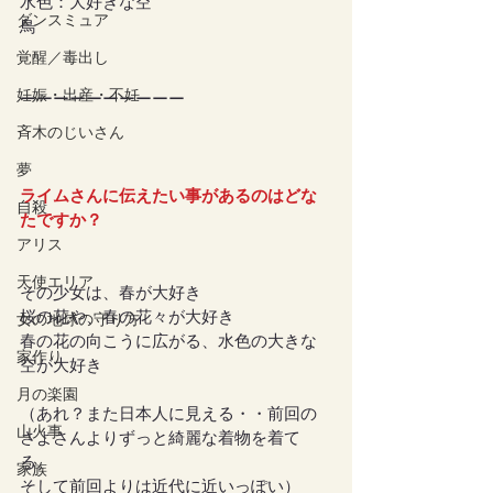
水色：大好きな空
ダンスミュア
鳥
覚醒／毒出し
妊娠・出産・不妊
ーーーーーーーーーー
斉木のじいさん
夢
ライムさんに伝えたい事があるのはどな
自殺
たですか？
アリス
天使エリア
その少女は、春が大好き
桜の花や、春の花々が大好き
女の地球の守り方
春の花の向こうに広がる、水色の大きな
家作り
空が大好き
月の楽園
（あれ？また日本人に見える・・前回の
山火事
さよさんよりずっと綺麗な着物を着て
る。
家族
そして前回よりは近代に近いっぽい）