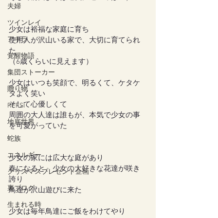
夫婦
ツインレイ
少女は裕福な家庭に育ち
アキラ
使用人が沢山いる家で、大切に育てられ
た
覚醒物語
（6歳くらいに見えます）
集団ストーカー
少女はいつも笑顔で、明るくて、ケタケ
贈り物
タよく笑い
そして心優しくて
REFSI
周囲の大人達は誰もが、本気で少女の事
地底世界
を可愛がっていた
蛇族
エネルギー
少女の家には広大な庭があり
春になると、少女の大好きな花達が咲き
クリスマスプレゼント企画
誇り
裏ブログ
鳥達が沢山遊びに来た
生まれる時
少女は毎年鳥達にご飯をわけてやり