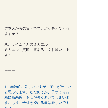
ーーーーーーーーーー
ご本人からの質問です。誰が答えてくれ
ますか？
あ、ライムさんのミカエル
ミカエル、質問回答よろしくお願いしま
す！
ーーー
1、年齢的に厳しいですが、子供が欲しい
と思ってます。ただ何でか、子づくり行
為に嫌悪感、不安が強く避けてしまいま
す。もう、子供を授かる事は難しいです