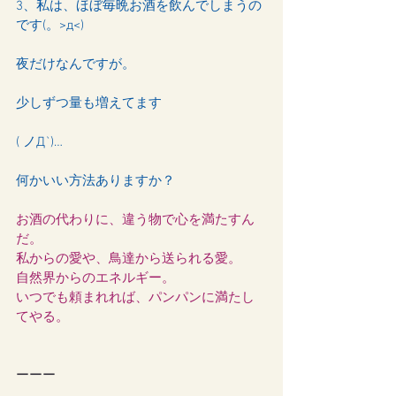
3、私は、ほぼ毎晩お酒を飲んでしまうの
です(。>д<)
夜だけなんですが。
少しずつ量も増えてます
( ノД`)…
何かいい方法ありますか？
お酒の代わりに、違う物で心を満たすん
だ。
私からの愛や、鳥達から送られる愛。
自然界からのエネルギー。
いつでも頼まれれば、パンパンに満たし
てやる。
ーーー