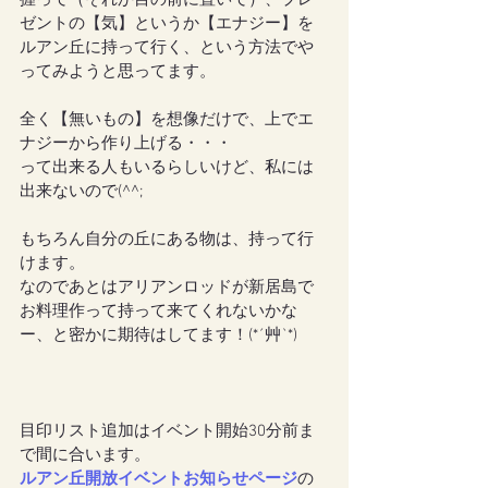
握って（それか目の前に置いて）、プレ
ゼントの【気】というか【エナジー】を
ルアン丘に持って行く、という方法でや
ってみようと思ってます。
全く【無いもの】を想像だけで、上でエ
ナジーから作り上げる・・・
って出来る人もいるらしいけど、私には
出来ないので(^^;
もちろん自分の丘にある物は、持って行
けます。
なのであとはアリアンロッドが新居島で
お料理作って持って来てくれないかな
ー、と密かに期待はしてます！(*´艸`*)
目印リスト追加はイベント開始30分前ま
で間に合います。
ルアン丘開放イベントお知らせページ
の