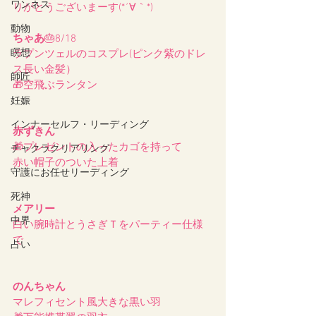
ワンネス
りがとうございまーす(*´∀｀*)
動物
ちゃあ
🎂8/18
瞑想
ラプンツェルのコスプレ(ピンク紫のドレ
ス長い金髪）
師匠
🎁空飛ぶランタン
妊娠
インナーセルフ・リーディング
赤ずきん
🎁プレゼントの入ったカゴを持って
チャクラクリアリング
赤い帽子のついた上着
守護にお任せリーディング
死神
メアリー
中界
白い腕時計とうさぎＴをパーティー仕様
で
占い
のんちゃん
マレフィセント風大きな黒い羽