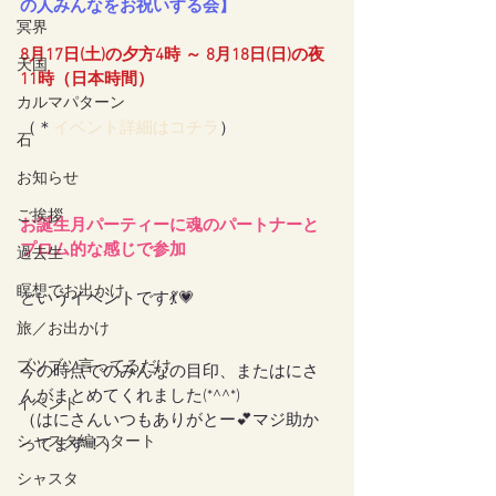
の人みんなをお祝いする会】
冥界
8月17日(土)の夕方4時 ～ 8月18日(日)の夜
天国
11時（日本時間）
カルマパターン
（＊
イベント詳細はコチラ
）
石
お知らせ
ご挨拶
お誕生月パーティーに魂のパートナーと
プロム的な感じで参加
過去生
瞑想でお出かけ
というイベントです💃💗
旅／お出かけ
ブツブツ言ってるだけ
今の時点でのみんなの目印、またはにさ
んがまとめてくれました(*^^*)
イベント
（はにさんいつもありがとー💕マジ助か
シャスタ編スタート
ってます！）
シャスタ