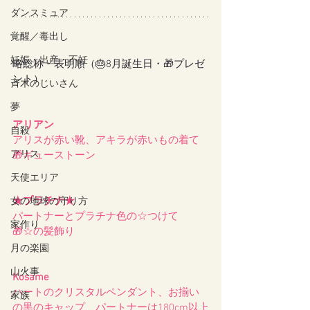
ダンスミュア
覚醒／毒出し
妊娠・出産・不妊
略総称・表明順（🎂8月誕生日・🎁プレゼ
ント）
斉木のじいさん
夢
アリアン
自殺
アリスが赤い靴、アキラが赤いもの着て
アリス
🎁ギューストーン
天使エリア
★プラチナ★
女の地球の守り方
パートナーとプラチナ色の☆つけて
家作り
🎁☆の髪飾り
月の楽園
山火事
Kosame
ハートのクリスタルペンダント、お揃い
家族
の黒のキャップ、パートナーは180cm以上