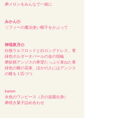
🎁メロンをみんなで一緒に
みかん
🎂
ソフィーの魔法使い帽子をかぶって
神琉夜月
🎂
白狼ラルフロッドと白ロングドレス、青
緑色ボルダーオパールの金の指輪
🎁妖精アンジスの希望たっぷり束ねた青
緑色の蝶の花束、ほかの人にはアンジス
の蝶を１匹づつ
kanon
水色のワンピース（月の楽園出身）
🎁焼き菓子詰め合わせ