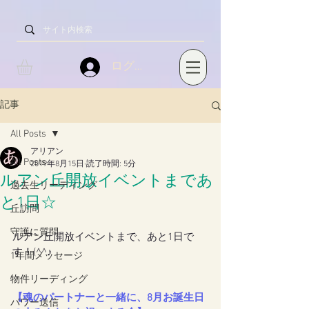
ログイン
記事
All Posts
アリアン
All Posts
2019年8月15日
読了時間: 5分
ルアン丘開放イベントまであ
過去生リーディング
と1日☆
丘訪問
守護に質問
ルアン丘開放イベントまで、あと1日で
す！(^^♪
1年間メッセージ
物件リーディング
【魂のパートナーと一緒に、8月お誕生日
パワー送信