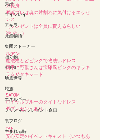
夫婦
の長身
🎁誕プレは魂の片割れに気付けるエッセ
ツインレイ
ンス
アキラ
（プレゼントは全員に貰えるらしい
(@_@。）
覚醒物語
集団ストーカー
ルアン
贈り物
魔法杖とどピンクで物凄いドレス
両手に野獣さんは宝塚風ピンクのキラキ
REFSI
ラ☆彡タキシード
地底世界
蛇族
SATOMI
エネルギー
ロイヤルブルーのタイトなドレス
🎁プレゼントあり
クリスマスプレゼント企画
裏ブログ
T父
生まれる時
安心安定のイベントキャスト（いつもあ