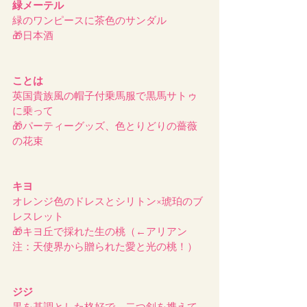
緑メーテル
緑のワンピースに茶色のサンダル
🎁日本酒
ことは
英国貴族風の帽子付乗馬服で黒馬サトゥ
に乗って
🎁パーティーグッズ、色とりどりの薔薇
の花束
キヨ
オレンジ色のドレスとシリトン×琥珀のブ
レスレット
🎁キヨ丘で採れた生の桃（←アリアン
注：天使界から贈られた愛と光の桃！）
ジジ