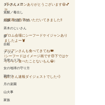
ダンスミュア
J子さんメロンありがとうございます😆💕
🍈
覚醒／毒出し
現実界で息子がいただいてきました‼️
妊娠・出産・不妊
斉木のじいさん
プロム会場にシーフードケイジャンあり
夢
ましたよー🦞
自殺
アリアンさんも食べてきてね🍽️
アリス
(シーフードはイメージ画です😞下ではケ
天使エリア
イジャン食べたことないもん😭)
女の地球の守り方
家作り
はにさん速報ダイジェストでした💨
月の楽園
山火事
家族