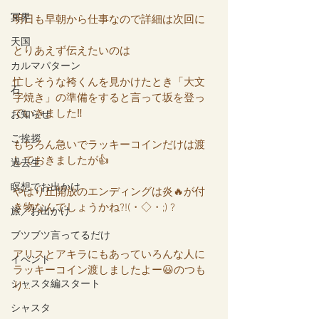
冥界
明日も早朝から仕事なので詳細は次回に
天国
とりあえず伝えたいのは
カルマパターン
忙しそうな袴くんを見かけたとき「大文
石
字焼き」の準備をすると言って坂を登っ
ていきました‼️
お知らせ
ご挨拶
もちろん急いでラッキーコインだけは渡
しておきましたが👍
過去生
瞑想でお出かけ
やはり丘開放のエンディングは炎🔥が付
き物なんでしょうかね?!(・◇・;) ?
旅／お出かけ
ブツブツ言ってるだけ
アリスとアキラにもあっていろんな人に
イベント
ラッキーコイン渡しましたよー😃のつも
シャスタ編スタート
り…
シャスタ