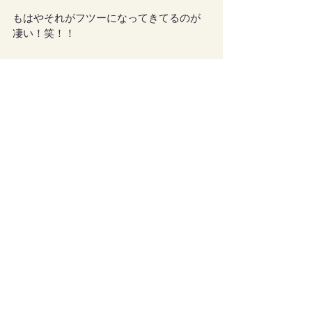
もはやそれがフツーになってきてるのが
凄い！笑！！
袴くんの大文字焼き、楽しみですねー(^^♪
🔻ルアン丘へ行くボタンです！