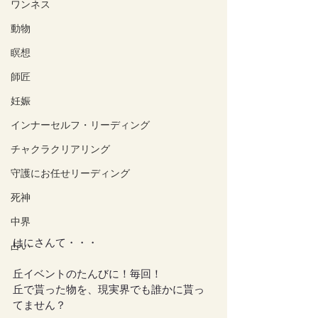
ワンネス
動物
瞑想
師匠
妊娠
インナーセルフ・リーディング
チャクラクリアリング
守護にお任せリーディング
死神
中界
はにさんて・・・
占い
丘イベントのたんびに！毎回！
丘で貰った物を、現実界でも誰かに貰っ
てません？