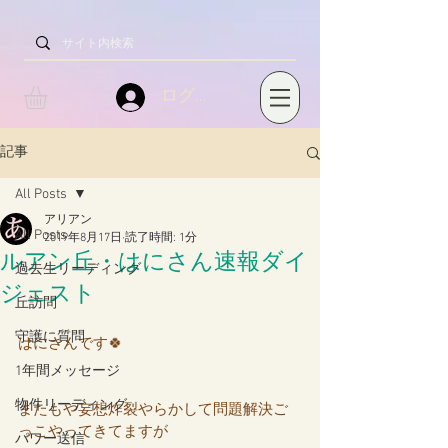
ログイン
記事
All Posts
アリアン
All Posts
2019年8月17日
読了時間: 1分
ルアン丘・はにさん速報ダイ
過去生リーディング
ジェスト
丘訪問
守護に質問
はにさんです🍀
1年間メッセージ
物件リーディング
またもや妄想炸裂やらかして問題解決ご
っこやってきてますが
パワー送信