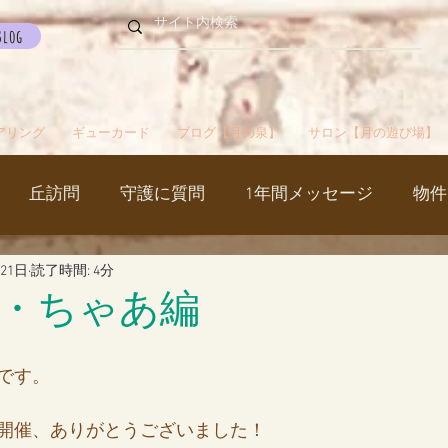
Blog
アリング
ギューカード
ブログ【月の泉】
サロン【月の遊び場】
丘訪問
守護に質問
1年間メッセージ
物件
月21日
読了時間: 4分
国
カルマパターン
石
お知らせ
ご挨拶
・ちゃあ編
出かけ
ブツブツ言ってるだけ
イベント
シャス
です。
開催、ありがとうございました！
覚醒／毒出し
妊娠・出産・不妊
斉木のじいさ