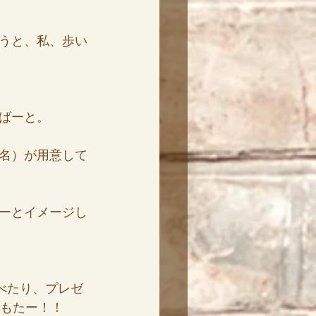
うと、私、歩い
ばーと。
名）が用意して
ーとイメージし
べたり、プレゼ
てもたー！！