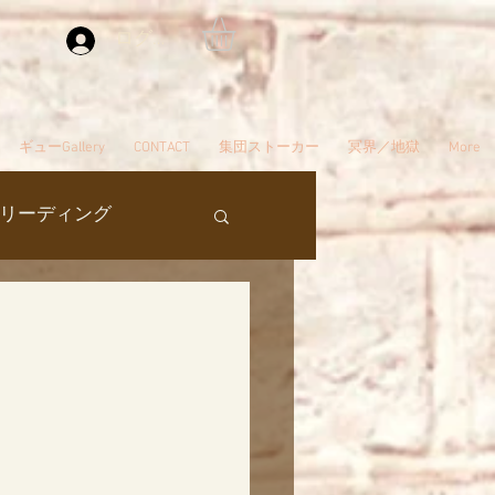
ログイン
ギューGallery
CONTACT
集団ストーカー
冥界／地獄
More
リーディング
過去生
タ編スタート
ん
夢
自殺