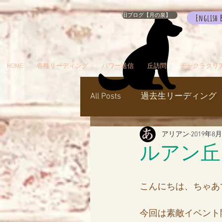
旧ブログ【月の泉】
English 
HOME
各種リーディング
パワー送信
丘訪問
チャクラクリ
All Posts
過去生リーディング
アリアン
2019年8
パワー送信
冥界
天
ルアン丘
瞑想でお出かけ
旅／お
こんにちは、ちゃあ
今回は素敵イベント
シャスタ
ダンスミュア