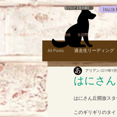
旧ブログ【月の泉】
English 
HOME
各種リーディング
パワー送信
丘訪問
チャクラクリ
All Posts
過去生リーディング
アリアン
2019年9
パワー送信
冥界
天
はにさん
瞑想でお出かけ
旅／お
はにさん丘開放スタ
このギリギリのタイ
シャスタ
ダンスミュア