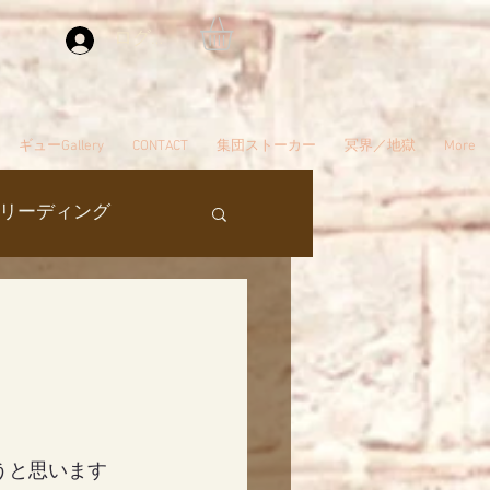
ログイン
ギューGallery
CONTACT
集団ストーカー
冥界／地獄
More
リーディング
過去生
タ編スタート
うと思います
ん
夢
自殺