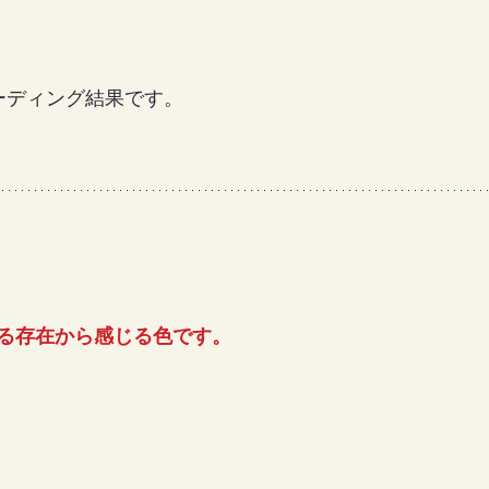
女の地球の守り方
家作り
月の楽園
ーディング結果です。
る存在から感じる色です。