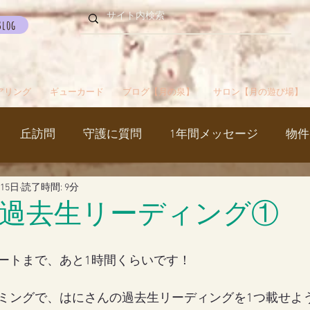
Blog
アリング
ギューカード
ブログ【月の泉】
サロン【月の遊び場】
丘訪問
守護に質問
1年間メッセージ
物件
月15日
読了時間: 9分
国
カルマパターン
石
お知らせ
ご挨拶
過去生リーディング①
出かけ
ブツブツ言ってるだけ
イベント
シャス
ートまで、あと1時間くらいです！
ミングで、はにさんの過去生リーディングを1つ載せよ
覚醒／毒出し
妊娠・出産・不妊
斉木のじいさ