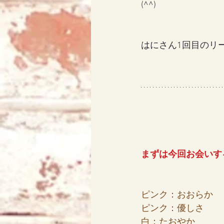
(^^)
アリス
天使エリア
はにさん1回目のリ
まずは今回お会いす
ピンク：おおらか
ピンク：優しさ
白：たおやか