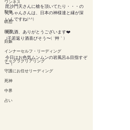
ワンネス
毘沙門天さんに槍を頂いてたり・・・の
動物
んちゃんさんは、日本の神様達と縁が深
いんですね(^^)
瞑想
師匠
元気酒、ありがとうございます❤️
J子若返り酒喜びそう〜( ´艸｀)
妊娠
インナーセルフ・リーディング
今日はお色気ムンムンの岩風呂♨️目指すぞ
チャクラクリアリング
ー！
守護にお任せリーディング
死神
中界
占い