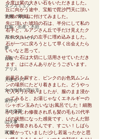
今度は紫の大きい石をいただきました。
ダンスミュア
丘に向かう途中、宝船で毘沙門天に頂い
覚醒／毒出し
た槍の先端に付けてみました。
先に頂いた琥珀の石は、半分にして私の
妊娠・出産・不妊
右手と、ルアンさん丘で手だけ見えたク
リスタルレイの左手に埋め込みました。
斉木のじいさん
石が一つに戻ろうとして早く出会えたら
夢
いいなと思って。
頂いた石は大切にし活用させていただき
自殺
ます、はにさんありがとうございます。
アリス
岩風呂を探すと、ピンクのお色気ムンム
天使エリア
ンの場所にたどり着きました。どうやっ
女の地球の守り方
て入ろうか迷いましたが、服のまま浸か
ってみると、お湯じゃなくエネルギーの
家作り
(シャボン玉みたいな)お風呂でした！細胞
月の楽園
がじわじわ修復され爪も髪の毛も20代半
ばの状態になった感覚です、いたんだ部
山火事
分が修復されるんです、すごい！しばら
家族
く浸かっていました(少し若返ったかと思