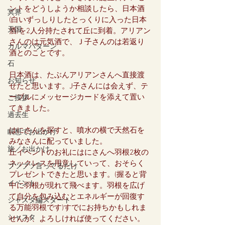
ントをどうしようか相談したら、日本酒
冥界
(白いずっしりしたとっくりに入った日本
天国
酒)を2人分持たされて丘に到着。アリアン
さんのは元気酒で、Ｊ子さんのは若返り
カルマパターン
酒とのことです。
石
日本酒は、たぶんアリアンさんへ直接渡
お知らせ
せたと思います。J子さんには会えず、テ
ーブルにメッセージカードを添えて置い
ご挨拶
てきました。
過去生
はにさんを探すと、噴水の横で天然石を
瞑想でお出かけ
みなさんに配っていました。
旅／お出かけ
丘イベントのお礼にはにさんへ羽根2枚の
ネックレスを用意していって、おそらく
ブツブツ言ってるだけ
プレゼントできたと思います。(握ると背
イベント
中に羽根が現れて飛べます。羽根を広げ
て自分を包み込むとエネルギーが回復す
シャスタ編スタート
る万能羽根です)すでにお持ちかもしれま
シャスタ
せんが、よろしければ使ってください。