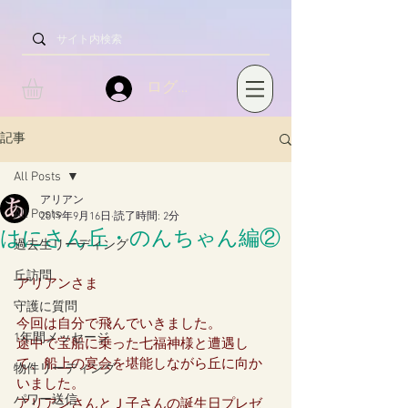
ログイン
記事
All Posts
アリアン
All Posts
2019年9月16日
読了時間: 2分
はにさん丘・のんちゃん編②
過去生リーディング
丘訪問
アリアンさま
守護に質問
今回は自分で飛んでいきました。
1年間メッセージ
途中で宝船に乗った七福神様と遭遇し
て、船上の宴会を堪能しながら丘に向か
物件リーディング
いました。
パワー送信
アリアンさんとＪ子さんの誕生日プレゼ