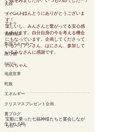
い鏡をみましたが、いつもの顔でした^^;)
夫婦
イベントほんとうにありがとうございま
ツインレイ
す！
アキラ
楽しいし、みんさんと繋がってる安心感
もあります。自分自身の今を考える機会
覚醒物語
にもなっています。企画してくださって
集団ストーカー
いるアリアンさん、はにさん、参加して
いるみなさんに感謝です。
贈り物
REFSI
のんちゃん
地底世界
蛇族
エネルギー
クリスマスプレゼント企画
裏ブログ
宝船に乗った七福神様たちと宴会しなが
生まれる時
ら丘へ！！