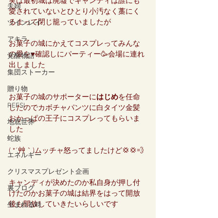
実は最初城は廃墟でキャンディは誰にも
夫婦
愛されていないとひとり小汚なく藁にく
るまって閉じ籠っていましたが
ツインレイ
アキラ
お菓子の城にかえてコスプレってみんな
の愛を♥️確認しにパーティー🥳会場に連れ
覚醒物語
出しました
集団ストーカー
贈り物
お菓子の城のサポーターに
はじめ
を任命
REFSI
したのでカボチャパンツに白タイツ金髪
おかっぱの王子にコスプレってもらいま
地底世界
した
蛇族
( *´艸｀)ムッチャ怒ってましたけど💢💢💨
エネルギー
クリスマスプレゼント企画
キャンディが決めたのか私自身が押し付
裏ブログ
けたのかお菓子の城は結界をはって開放
後も開放していきたいらしいです
生まれる時