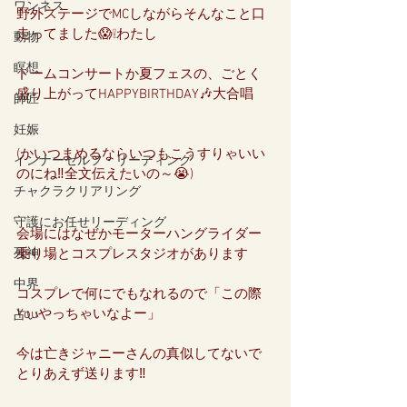
ワンネス
野外ステージでMCしながらそんなこと口
走ってました😱❕わたし
動物
瞑想
ドームコンサートか夏フェスの、ごとく
盛り上がってHAPPYBIRTHDAY🎶大合唱
師匠
妊娠
(かいつまめるならいつもこうすりゃいい
インナーセルフ・リーディング
のにね‼️全文伝えたいの～😭)
チャクラクリアリング
守護にお任せリーディング
会場にはなぜかモーターハングライダー
死神
乗り場とコスプレスタジオがあります
中界
コスプレで何にでもなれるので「この際
Youやっちゃいなよー」
占い
今は亡きジャニーさんの真似してないで
とりあえず送ります‼️