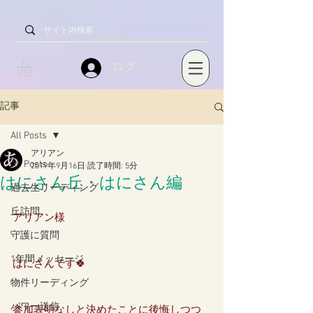
ログイン
記事
All Posts
アリアン
All Posts
2019年9月16日
読了時間: 5分
はにさん丘・はにさん編
過去生リーディング
丘訪問
アリアン様
守護に質問
1年間メッセージ
はにさんです🍀
物件リーディング
パワー送信
参加表明なしと決めたことに後悔しつつ