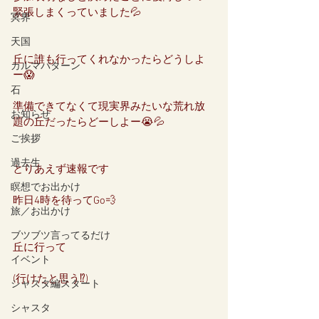
緊張しまくっていました💦
冥界
天国
丘に誰も行ってくれなかったらどうしよ
カルマパターン
ー😱
石
準備できてなくて現実界みたいな荒れ放
お知らせ
題の丘だったらどーしよー😭💦
ご挨拶
過去生
とりあえず速報です
瞑想でお出かけ
昨日4時を待ってGo💨
旅／お出かけ
ブツブツ言ってるだけ
丘に行って
イベント
(行けたと思う⁉️)
シャスタ編スタート
シャスタ