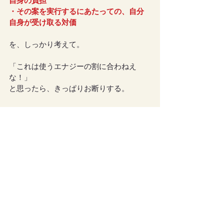
自身の負担
・その案を実行するにあたっての、自分
自身が受け取る対価
を、しっかり考えて。
「これは使うエナジーの割に合わねえ
な！」
と思ったら、きっぱりお断りする。
または
「もっとこちらにも良い条件じゃない
と、出来ませんよー」
と、上にはっきり伝える。
じゃないと、自分自身がボロボロになっ
てしまいます。
特に、
見えない力が開花し始めた時期
が
危険です。