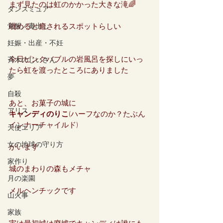
まず見たのは虹のかかった大きな滝🌈
ダンスミュア
覚醒／毒出し
眺めると癒されるスポットらしい
妊娠・出産・不妊
今日ピンクバブルの岩風呂を探しにいっ
斉木のじいさん
たら虹を渡ったところにありました
夢
自殺
あと、お菓子の城に
アリス
キャンディのりこ
(ハーフなのか？たぶん
インナーチャイルド)
天使エリア
女の地球の守り方
がいます
家作り
城のまわりの森もメチャ
月の楽園
メルヘンチックです
山火事
家族