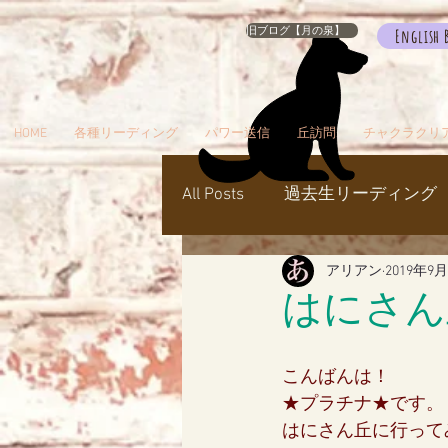
旧ブログ【月の泉】
English 
HOME
各種リーディング
パワー送信
丘訪問
チャクラクリ
All Posts
過去生リーディング
アリアン
2019年9
パワー送信
冥界
天
はにさん
瞑想でお出かけ
旅／お
こんばんは！
★プラチナ★です。
はにさん丘に行って
シャスタ
ダンスミュア