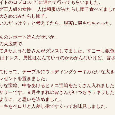
イトのロプロス(？)に連れて行ってもらいました。
グ三人組の女性(一人は和服)がみたらし団子食べてまし
大きめのみたらし団子。
女の地球の守り方
家作り
月の楽園
いんだっけ？」と考えてたら、現実に戻されちゃった。
んのレポート読んだせいか…
の大広間で
てきたような皆さんがダンスしてました。すこーし銀色
性はドレス、男性はなんていうのかわかんないけど、皆
て行って、テーブルにウェディングケーキみたいな大き
レゼントを置きました。
うな宝箱、中をあけるとミニ宝箱をたくさん入れました
サリーです。９月生まれの皆さんがいつもキラキラした
ように、と思いを込めました。
ーキをペロリと人差し指ですくってお味見しました。