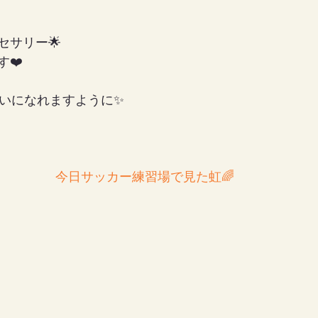
セサリー🌟
❤️
ゃいになれますように✨
今日サッカー練習場で見た虹🌈