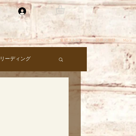
ログイン
ギューGallery
CONTACT
集団ストーカー
冥界／地獄
More
リーディング
過去生
タ編スタート
ん
夢
自殺