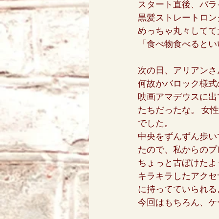
スタート直後、バラ
黒髪ストレートロン
めっちゃ丸々してて
アリス
天使エリア
「食べ物食べるとい
次の日、アリアンさ
何故かバロック様式
映画アマデウスに出
たちだったな。 女
でした。
中央をずんずん歩い
たので、私からのプ
ちょっと古ぼけたよ
キラキラしたアクセ
に持ってていられる
今回はもちろん、ケ