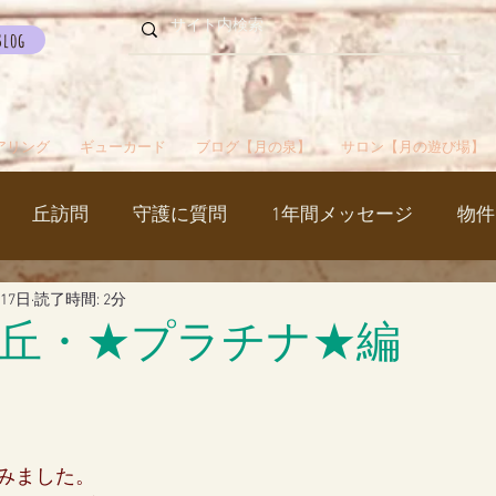
Blog
アリング
ギューカード
ブログ【月の泉】
サロン【月の遊び場】
丘訪問
守護に質問
1年間メッセージ
物件
月17日
読了時間: 2分
国
カルマパターン
石
お知らせ
ご挨拶
丘・★プラチナ★編
出かけ
ブツブツ言ってるだけ
イベント
シャス
みました。
覚醒／毒出し
妊娠・出産・不妊
斉木のじいさ