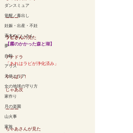
ダンスミュア
覚醒／毒出し
ーーー
妊娠・出産・不妊
斉木のじいさん
ラピさん
の見た
【霧のかかった森と湖】
夢
自殺
アナドラ
「あれはラピが浄化済み」
アリス
天使エリア
やっぱり！
女の地球の守り方
じゃあ次
家作り
月の楽園
ーーー
山火事
家族
ちゃあさんが見た