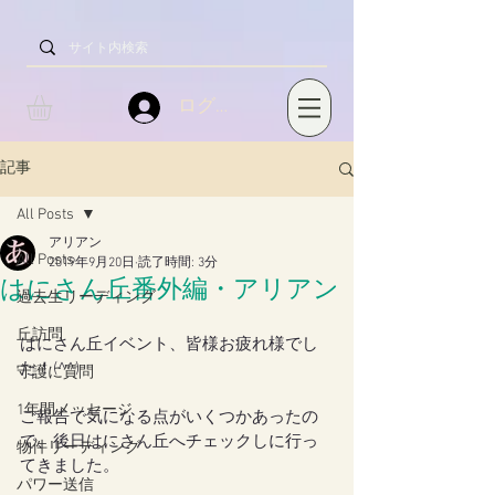
ログイン
記事
All Posts
アリアン
All Posts
2019年9月20日
読了時間: 3分
はにさん丘番外編・アリアン
過去生リーディング
丘訪問
はにさん丘イベント、皆様お疲れ様でし
た！(^^)
守護に質問
1年間メッセージ
ご報告で気になる点がいくつかあったの
で、後日はにさん丘へチェックしに行っ
物件リーディング
てきました。
パワー送信