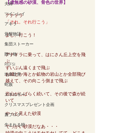
【虚無感の砂漠、骨色の世界】
夫婦
ツインレイ
アナドラ
「それ。それ行こう」
アキラ
覚醒物語
よし、行こう！
集団ストーカー
贈り物
アナドラに乗って、はにさん丘上空を飛
ぶ
REFSI
ずいぶん遠くまで飛ぶ
お城とか海とか鉱物の岩山とか全部飛び
地底世界
越えて、その向こう側まで飛ぶ
蛇族
岩山がしばらく続いて、その後で森が続
エネルギー
いて
クリスマスプレゼント企画
やっと見えた砂漠
裏ブログ
生まれる時
でっかい砂漠だなあ・・・