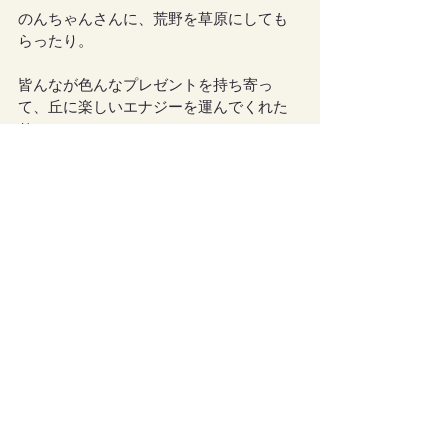
のんちゃんさんに、荒野を草原にしても
らったり。
皆んなが色んなプレゼントを持ち寄っ
て、丘に楽しいエナジーを運んでくれた
り。
丘イベントを始めた頃よりも、皆さんの
能力開花がぐんぐん進んでて。
丘イベントがより有意義イベントになっ
てる気がします！
丘イベント効果ではにさんにも皆様に
も、嬉しい事・楽しい事がたくさん起き
ますように🌟