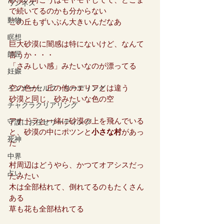
砂漠の向こうはモヤモヤしてて、どこま
ワンネス
で続いてるのかも分からない
動物
この丘もずいぶん大きいんだなあ
瞑想
巨大砂漠に闇感は特にないけど、なんて
師匠
言うか・・・
「さみしい感」みたいなのが漂ってる
妊娠
空の色が、丘の他のエリアとは違う
インナーセルフ・リーディング
砂漠と同じ、砂みたいな色の空
チャクラクリアリング
アナドラと一緒に砂漠の上を飛んでいる
守護にお任せリーディング
と、砂漠の中にポツンと
小さな村
があっ
死神
た
中界
村周辺はどうやら、かつてオアシスだっ
占い
たみたい
木は全部枯れて、倒れてるのもたくさん
ある
草も花も全部枯れてる