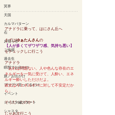
冥界
天国
カルマパターン
アナドラに乗って、はにさん丘へ
石
まずは
ゆぁたんさん
の
お知らせ
【人が多くてザワザワ感、気持ち悪い】
ご挨拶
をチェックしに行こう
過去生
アナドラ
瞑想でお出かけ
「あれは問題ない。人や色んな存在のエ
ネルギーを一気に受けて、人酔い、エネ
旅／お出かけ
ルギー酔いしただけだよ。
ブツブツ言ってるだけ
彼女は今エネルギーに対して不安定だか
ら」
イベント
そうだったのか！
シャスタ編スタート
シャスタ
じゃあ次行こう