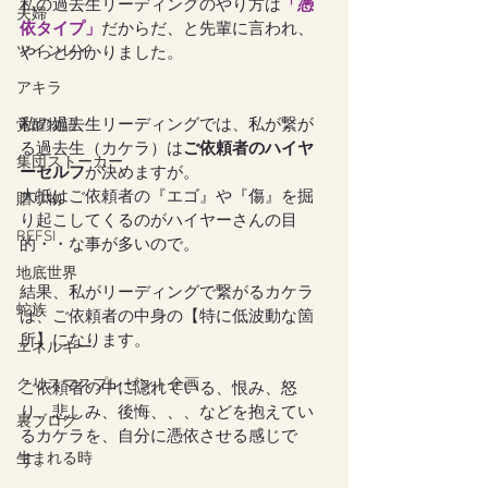
私の過去生リーディングのやり方は
「憑
夫婦
依タイプ」
だからだ、と先輩に言われ、
ツインレイ
やっと分かりました。
アキラ
私の過去生リーディングでは、私が繋が
覚醒物語
る過去生（カケラ）は
ご依頼者のハイヤ
集団ストーカー
ーセルフ
が決めますが。
大抵はご依頼者の『エゴ』や『傷』を掘
贈り物
り起こしてくるのがハイヤーさんの目
REFSI
的・・な事が多いので。
地底世界
結果、私がリーディングで繋がるカケラ
蛇族
は、ご依頼者の中身の【特に低波動な箇
所】になります。
エネルギー
クリスマスプレゼント企画
ご依頼者の中に隠れている、恨み、怒
り、悲しみ、後悔、、、などを抱えてい
裏ブログ
るカケラを、自分に憑依させる感じで
生まれる時
す。