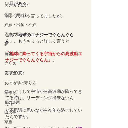
い日がある」
ダンスミュア
覚醒／毒出し
と、ブツブツ言ってましたが。
妊娠・出産・不妊
斉木のじいさん
この
「地球のエナジーでぐらんぐら
ん」
、もうちょっと詳しく言うと
夢
「地球に降ってくる宇宙からの高波動エ
自殺
ナジーでぐらんぐらん」
。
アリス
なのです。
天使エリア
女の地球の守り方
で、どうして宇宙から高波動が降ってき
家作り
てる時は、リーディング出来ないん
月の楽園
だ？？
と不思議に思いながら今年を過ごしてい
山火事
たんですが。
家族