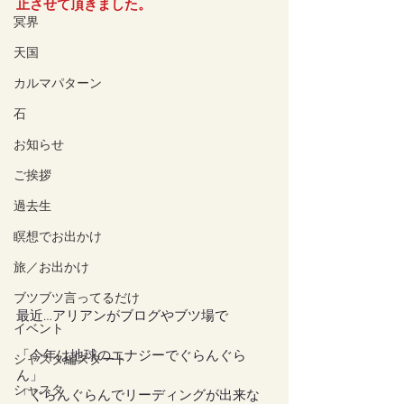
止させて頂きました。
冥界
天国
カルマパターン
石
お知らせ
ご挨拶
過去生
瞑想でお出かけ
旅／お出かけ
ブツブツ言ってるだけ
最近…アリアンがブログやブツ場で
イベント
「今年は地球のエナジーでぐらんぐら
シャスタ編スタート
ん」
シャスタ
「ぐらんぐらんでリーディングが出来な