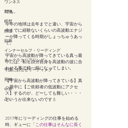
ワンネス
でも。
動物
瞑想
今年の地球は去年までと違い、宇宙から
今までに経験ないくらいの高波動エナジ
師匠
ーが降ってくる時期がしょっちゅうあっ
妊娠
て。
インナーセルフ・リーディング
宇宙から高波動が降ってきている真っ最
チャクラクリアリング
中には、私も自分自身を高波動の波に合
わせる事で精一杯になってしまい。
守護にお任せリーディング
死神
【宇宙から高波動が降ってきている】真
っ最中に【ご依頼者の低波動にアクセ
中界
ス】するのが、どーしても難しい・・・
占い
というか出来ないのです💧
2017年にリーディングの仕事を始める
時、ギューに
「この仕事はそんなに長く