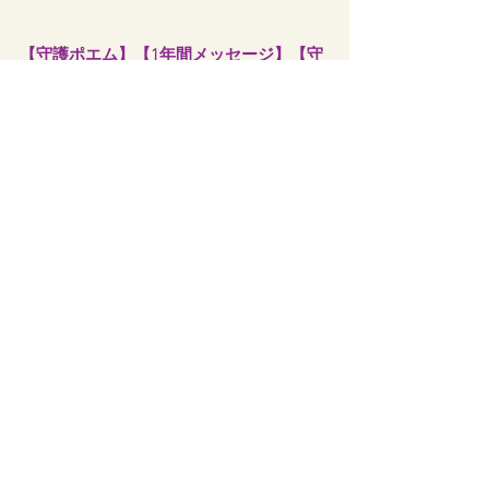
【
守護ポエム
】【
1年間メッセージ
】【
守
護さんに質問
】【
パワー送信
】
は、カケ
ラを自分に憑依させる必要がないので。
逆に高波動の守護さんなどと繋がるの
で、とてもやりやすいので。
引き続きご利用頂けます。
【石リーディング】
も過去生リーディン
グとは逆に、以前より出来やすくなって
います。
【石リーディング系】のメニューを作る
のも良いかな、とちょっと考え中。
ギューストーン以外の石リーディングと
か。