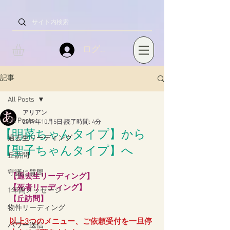
ログイン
記事
All Posts
アリアン
All Posts
2019年10月5日
読了時間: 4分
【明菜ちゃんタイプ】から
過去生リーディング
【聖子ちゃんタイプ】へ
丘訪問
守護に質問
【過去生リーディング】
【死者リーディング】
1年間メッセージ
【丘訪問】
物件リーディング
以上3つのメニュー、ご依頼受付を一旦停
パワー送信