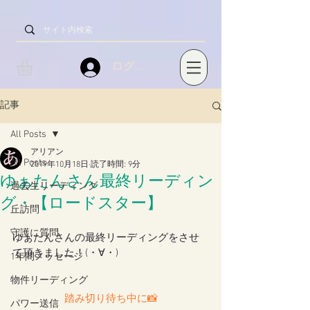
ログイン
記事
All Posts
アリアン
All Posts
2019年10月18日
読了時間: 9分
ゆぁたんさん最終リーディン
過去生リーディング
グ・【ロードスター】
丘訪問
守護に質問
ゆぁたんさんの最終リーディングをさせ
て頂きました！(・∀・)
1年間メッセージ
物件リーディング
踏み切り待ち中に📸
パワー送信