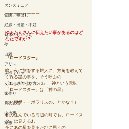
ダンスミュア
ーーーーーーーー
覚醒／毒出し
妊娠・出産・不妊
ゆぁたんさんに伝えたい事があるのはど
斉木のじいさん
なたですか？
夢
自殺
『ロードスター』
アリス
暗い夜に旅をする旅人に、方角を教えて
天使エリア
くれる星の事を、そう呼ぶの
『ロード』は『lord』、神という意味
女の地球の守り方
『ロードスター』は『神の星』
家作り
（北極星・・ポラリスのことかな？）
月の楽園
山火事
私の住んでいる海辺の町でも、ロードス
ターは見えるわ
家族
夜にあの星を見るたびに思うの