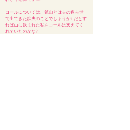
コールについては、鉱山とは夫の過去世
で出てきた鉱夫のことでしょうか? だとす
れば山に飲まれた私をコールは支えてく
れていたのかな?
それに私を導こうとしてくれている鷹が
いることにビックリ！です。てっきりコ
ールがその役目かと思っていましたの
で。さらにゾウが居たなんて、見えない
って勿体無いことだな～って思いまし
た。
そして過去世。やはりあの感情は気のせ
いではなく、更にちゃんと癒すことが出
来ていたことに安心しました😊
いま現れてきている感情は出てはすぐ消
えるので、なかなか掘り下げられませ
ん。前回も長い期間モヤモヤと過ごして
からだったので、じっくり向き合ってい