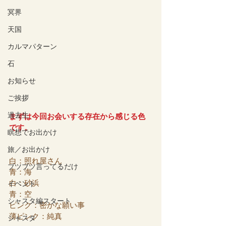
冥界
天国
カルマパターン
石
お知らせ
ご挨拶
過去生
まずは今回お会いする存在から感じる色
です。
瞑想でお出かけ
旅／お出かけ
白：照れ屋さん
ブツブツ言ってるだけ
青：海
白：砂浜
イベント
青：空
シャスタ編スタート
ピンク：密かな願い事
薄ピンク：純真
シャスタ