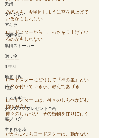
夫婦
あの人も、今頃同じように空を見上げて
ツインレイ
いるかもしれない
アキラ
ロードスターから、こっちを見上げてい
覚醒物語
るのかもしれない
集団ストーカー
贈り物
ーーー
REFSI
地底世界
ロードスターにどうして『神の星』とい
う名が付いているか、教えてあげる
蛇族
エネルギー
ロードスターには、神々のしもべが好む
植物が育ち
クリスマスプレゼント企画
神々のしもべが、その植物を採りに行く
裏ブログ
の
生まれる時
だからいつもロードスターは、動かない