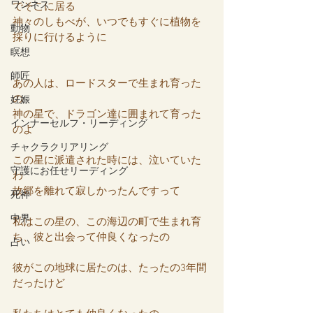
ワンネス
でそこに居る
神々のしもべが、いつでもすぐに植物を
動物
採りに行けるように
瞑想
師匠
あの人は、ロードスターで生まれ育った
の
妊娠
神の星で、ドラゴン達に囲まれて育った
インナーセルフ・リーディング
のよ
チャクラクリアリング
この星に派遣された時には、泣いていた
守護にお任せリーディング
わ
故郷を離れて寂しかったんですって
死神
中界
私はこの星の、この海辺の町で生まれ育
ち、彼と出会って仲良くなったの
占い
彼がこの地球に居たのは、たったの3年間
だったけど