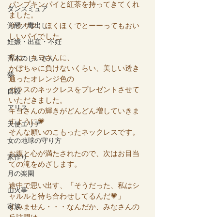
パンプキンパイと紅茶を持ってきてくれ
ダンスミュア
ました。
覚醒／毒出し
サクサク、ほくほくでとーーってもおい
しいパイでした。
妊娠・出産・不妊
私は、キヨさんに、
斉木のじいさん
かぼちゃに負けないくらい、美しい透き
夢
通ったオレンジ色の
ガラスのネックレスをプレゼントさせて
自殺
いただきました。
アリス
キヨさんの輝きがどんどん増していきま
すように💗
天使エリア
そんな願いのこもったネックレスです。
女の地球の守り方
お腹と心が満たされたので、次はお目当
家作り
ての滝をめざします。
月の楽園
途中で思い出す、「そうだった、私はシ
山火事
ャルルと待ち合わせしてるんだ💗」
家族
すみません・・・なんだか、みなさんの