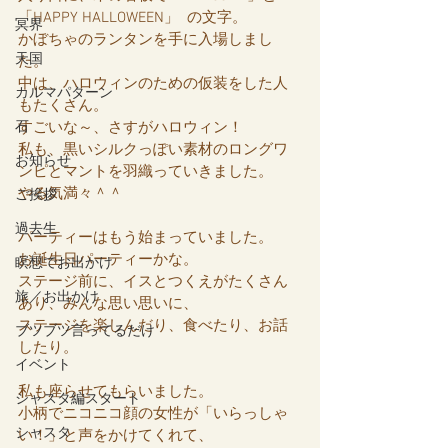
「HAPPY HALLOWEEN」  の文字。
冥界
かぼちゃのランタンを手に入場しまし
天国
た。
中は、ハロウィンのための仮装をした人
カルマパターン
もたくさん。
石
すごいな～、さすがハロウィン！
私も、黒いシルクっぽい素材のロングワ
お知らせ
ンピとマントを羽織っていきました。
やる気満々＾＾
ご挨拶
過去生
パーティーはもう始まっていました。
お誕生日パーティーかな。
瞑想でお出かけ
ステージ前に、イスとつくえがたくさん
旅／お出かけ
あり、みんな思い思いに、
ステージを楽しんだり、食べたり、お話
ブツブツ言ってるだけ
したり。
イベント
私も座らせてもらいました。
シャスタ編スタート
小柄でニコニコ顔の女性が「いらっしゃ
シャスタ
い！」と声をかけてくれて、