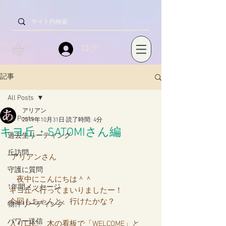
ログイン
記事
All Posts
アリアン
All Posts
2019年10月31日
読了時間: 4分
キヨ丘・SATOMIさん編
過去生リーディング
丘訪問
アリアンさん
守護に質問
　夜中にこんにちは＾＾
1年間メッセージ
キヨ丘へ行ってまいりましたー！
今回もちゃんと、行けたかな？
物件リーディング
パワー送信
入り口に、木の看板で「WELCOME」と