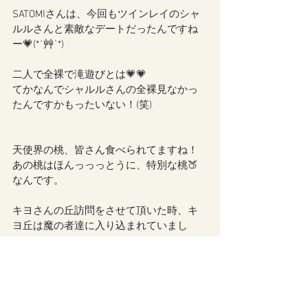
SATOMIさんは、今回もツインレイのシャ
ルルさんと素敵なデートだったんですね
ー💗(*´艸`*)
二人で全裸で滝遊びとは💗💗
てかなんでシャルルさんの全裸見なかっ
たんですかもったいない！(笑)
天使界の桃、皆さん食べられてますね！
あの桃はほんっっっとうに、特別な桃🍑
なんです。
キヨさんの丘訪問をさせて頂いた時、キ
ヨ丘は魔の者達に入り込まれていまし
た。
でも『天使界から贈られた桃の木』があ
る場所だけは、闇に飲み込まれずに無事
でした。
カケラさん達は魔物に眠らされる事な