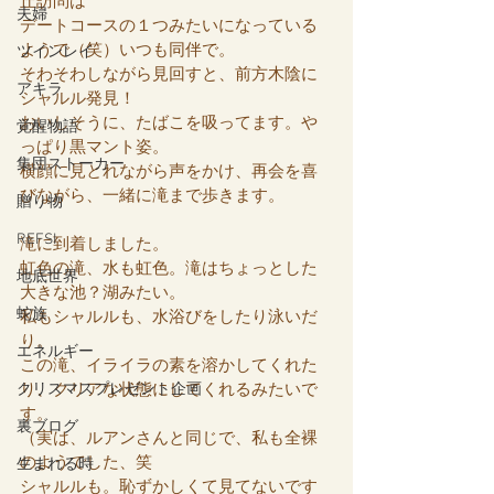
丘訪問は
夫婦
デートコースの１つみたいになっている
ようで（笑）いつも同伴で。
ツインレイ
そわそわしながら見回すと、前方木陰に
アキラ
シャルル発見！
おいしそうに、たばこを吸ってます。や
覚醒物語
っぱり黒マント姿。
集団ストーカー
横顔に見とれながら声をかけ、再会を喜
びながら、一緒に滝まで歩きます。
贈り物
REFSI
滝に到着しました。
虹色の滝、水も虹色。滝はちょっとした
地底世界
大きな池？湖みたい。
蛇族
私もシャルルも、水浴びをしたり泳いだ
り。
エネルギー
この滝、イライラの素を溶かしてくれた
クリスマスプレゼント企画
り、クリアな状態にしてくれるみたいで
す。
裏ブログ
（実は、ルアンさんと同じで、私も全裸
のようでした、笑
生まれる時
シャルルも。恥ずかしくて見てないです