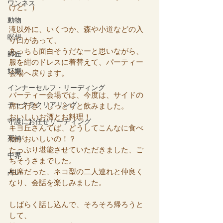
ワンネス
けど。）
動物
滝以外に、いくつか、森や小道などの入
瞑想
り口があって、
あっちも面白そうだなーと思いながら、
師匠
服を紺のドレスに着替えて、パーティー
妊娠
会場へ戻ります。
インナーセルフ・リーディング
パーティー会場では、今度は、サイドの
チャクラクリアリング
席に行き、しっとりと飲みました。
おいしいお酒とお料理！
守護にお任せリーディング
キヨ丘さんてば、どうしてこんなに食べ
死神
物がおいしいの！？
たっぷり堪能させていただきました、ご
中界
ちそうさまでした。
相席だった、ネコ型の二人連れと仲良く
占い
なり、会話を楽しみました。
しばらく話し込んで、そろそろ帰ろうと
して、