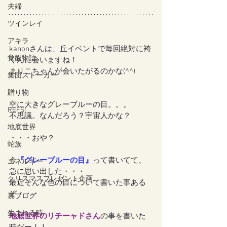
夫婦
ツインレイ
アキラ
kanonさんは、丘イベントで毎回絶対に袴
覚醒物語
くんに会いますね！
まりこちゃんが会いたがるのかな(^^)
集団ストーカー
贈り物
空に大きなグレーブルーの目。。。
REFSI
不思議。なんだろう？宇宙人かな？
地底世界
・・・おや？
蛇族
今
『グレーブルーの目』
って書いてて、
エネルギー
急に思い出した・・・
クリスマスプレゼント企画
最近そんな色の目について書いた事ある
ぞ・・・
裏ブログ
生まれる時
地底世界のリチーャドさん
の事を書いた