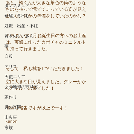
あと、袴くんが大きな茶色の筒のような
ダンスミュア
ものを持って慌てて走っている姿が見え
覚醒／毒出し
ました。何かの準備をしていたのかな？
妊娠・出産・不妊
キヨさんや10月お誕生日の方へのお土産
斉木のじいさん
は、実際に作ったカボチャのミニタルト
夢
を持って行きました。
自殺
アリス
そして、私も桃を1ついただきました！
天使エリア
空に大きな目が見えました。グレーがか
女の地球の守り方
ったブルーの目でした！
家作り
月の楽園
簡単な報告ですが以上でーす！
山火事
kanon
家族