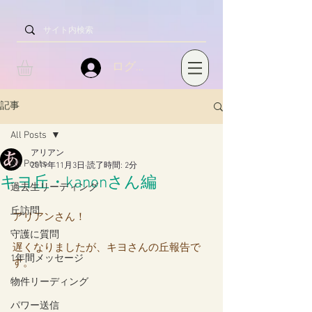
ログイン
記事
All Posts
アリアン
All Posts
2019年11月3日
読了時間: 2分
キヨ丘・kanonさん編
過去生リーディング
丘訪問
アリアンさん！
守護に質問
遅くなりましたが、キヨさんの丘報告で
1年間メッセージ
す。
物件リーディング
パワー送信