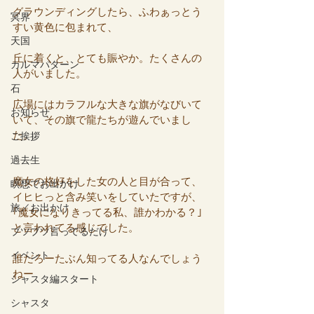
グラウンディングしたら、ふわぁっとう
冥界
すい黄色に包まれて、
天国
丘に着くと、とても賑やか。たくさんの
カルマパターン
人がいました。
石
広場にはカラフルな大きな旗がなびいて
お知らせ
いて、その旗で龍たちが遊んでいまし
た。
ご挨拶
過去生
魔女の格好をした女の人と目が合って、
瞑想でお出かけ
イヒヒっと含み笑いをしていたですが、
旅／お出かけ
｢魔女になりきってる私、誰かわかる？｣
と言われてる感じでした。
ブツブツ言ってるだけ
イベント
誰だろーたぶん知ってる人なんでしょう
ねー
シャスタ編スタート
シャスタ