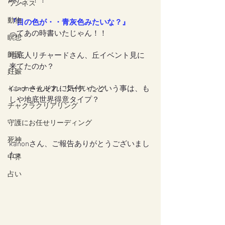
時だー！！
ワンネス
動物
『目の色が・・青灰色みたいな？』
ってあの時書いたじゃん！！
瞑想
師匠
地底人リチャードさん、丘イベント見に
来てたのか？
妊娠
kanonさんそれに気付いたという事は、も
インナーセルフ・リーディング
しや地底世界得意タイプ？
チャクラクリアリング
守護にお任せリーディング
死神
kanonさん、ご報告ありがとうございまし
た♪
中界
占い