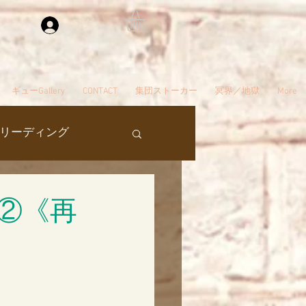
ログイン
ギューGallery
CONTACT
集団ストーカー
冥界／地獄
More
リーディング
過去生
②《再
タ編スタート
ん
夢
自殺