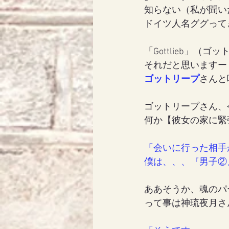
知らない（私が聞い
ドイツ人名ググって
「Gottlieb」
それだと思いますー
ゴットリープ
さんと
ゴットリープさん、
何か【彼女の家に緊
「会いに行った相手
僕は、、、『男子②
ああそうか、魂のパ
って事は神琉夜月さ