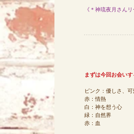
《＊
神琉夜月さんリ
アリス
天使エリア
まずは今回お会いす
ピンク：優しさ、可
赤：情熱
白：神を想う心
緑：自然界
赤：血