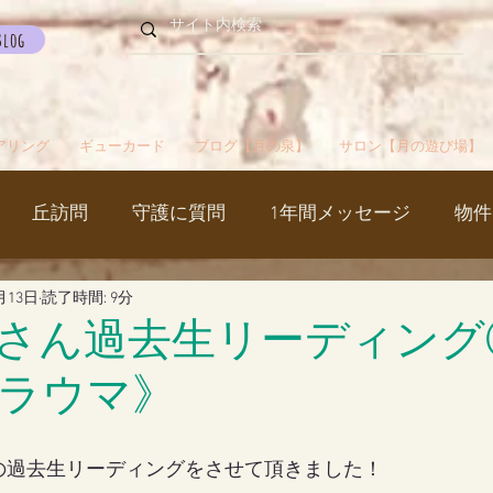
Blog
アリング
ギューカード
ブログ【月の泉】
サロン【月の遊び場】
丘訪問
守護に質問
1年間メッセージ
物件
月13日
読了時間: 9分
国
カルマパターン
石
お知らせ
ご挨拶
さん過去生リーディング
ラウマ》
出かけ
ブツブツ言ってるだけ
イベント
シャス
の過去生リーディングをさせて頂きました！
覚醒／毒出し
妊娠・出産・不妊
斉木のじいさ