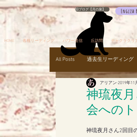
旧ブログ【月の泉】
English 
HOME
各種リーディング
パワー送信
丘訪問
チャクラクリ
All Posts
過去生リーディング
アリアン
2019年11
パワー送信
冥界
天
神琉夜月
会へのト
瞑想でお出かけ
旅／お
神琉夜月さん2回目
シャスタ
ダンスミュア