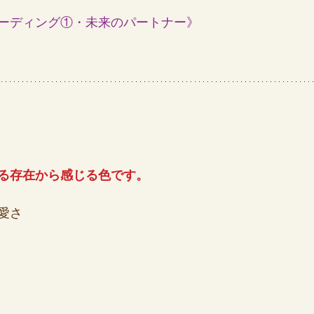
ーディング①・未来のパートナー
》
女の地球の守り方
家作り
月の楽園
る存在から感じる色です。
愛さ