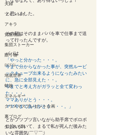
になるなんて、あり得ないっしょ！
夫婦
と思いました。
ツインレイ
アキラ
その朝はそのままパパを車で仕事まで送
覚醒物語
って行ったんですが。
集団ストーカー
パパは
贈り物
「やっと分かった・・・。
REFSI
今まで分からなかった事が、突然ルービ
ックキューブ出来るようになったみたい
地底世界
に、急に全部見えた・・。
蛇族
今までと考え方がガラッと全て変わっ
た・・・。
エネルギー
ママありがとう・・・。
クリスマスプレゼント企画
ママ今までありがとう・・・。」
裏ブログ
とかブツブツ言いながら助手席でボロボ
ロ泣いていて、まるで私が死んだ後みた
生まれる時
いな雰囲気(￣▽￣;)