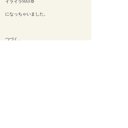
イライラMAX💢
になっちゃいました。
つづく。