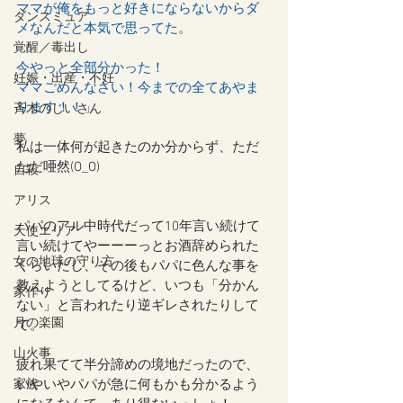
ママが俺をもっと好きにならないからダ
ダンスミュア
メなんだと本気で思ってた。
覚醒／毒出し
今やっと全部分かった！
妊娠・出産・不妊
ママごめんなさい！今までの全てあやま
ります！！」
斉木のじいさん
夢
私は一体何が起きたのか分からず、ただ
ただ唖然(O_O)
自殺
アリス
パパのアル中時代だって10年言い続けて
天使エリア
言い続けてやーーーっとお酒辞められた
女の地球の守り方
くらいだし、その後もパパに色んな事を
教えようとしてるけど、いつも「分かん
家作り
ない」と言われたり逆ギレされたりして
月の楽園
て。
山火事
疲れ果てて半分諦めの境地だったので、
家族
いやいやパパが急に何もかも分かるよう