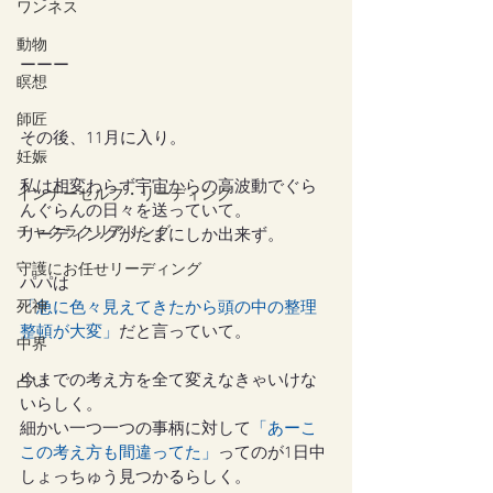
ワンネス
動物
ーーー
瞑想
師匠
その後、11月に入り。
妊娠
私は相変わらず宇宙からの高波動でぐら
インナーセルフ・リーディング
んぐらんの日々を送っていて。
チャクラクリアリング
リーディングがたまにしか出来ず。
守護にお任せリーディング
パパは
死神
「急に色々見えてきたから頭の中の整理
整頓が大変」
だと言っていて。
中界
今までの考え方を全て変えなきゃいけな
占い
いらしく。
細かい一つ一つの事柄に対して
「あーこ
この考え方も間違ってた」
ってのが1日中
しょっちゅう見つかるらしく。