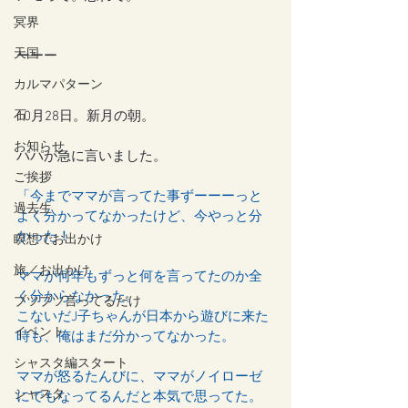
冥界
天国
ーーー
カルマパターン
石
10月28日。新月の朝。
お知らせ
パパが急に言いました。
ご挨拶
「今までママが言ってた事ずーーーっと
過去生
よく分かってなかったけど、今やっと分
かった！
瞑想でお出かけ
旅／お出かけ
ママが何年もずっと何を言ってたのか全
く分からなかった。
ブツブツ言ってるだけ
こないだJ子ちゃんが日本から遊びに来た
イベント
時も、俺はまだ分かってなかった。
シャスタ編スタート
ママが怒るたんびに、ママがノイローゼ
シャスタ
にでもなってるんだと本気で思ってた。