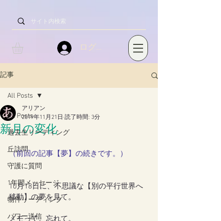
ログイン
記事
All Posts
アリアン
All Posts
2019年11月21日
読了時間: 3分
新月の変化
過去生リーディング
丘訪問
（
前回の記事【夢】
の続きです。）
守護に質問
1年間メッセージ
10月18日に、不思議な【別の平行世界へ
移動】の夢を見て。
物件リーディング
パワー送信
メモって。忘れて。