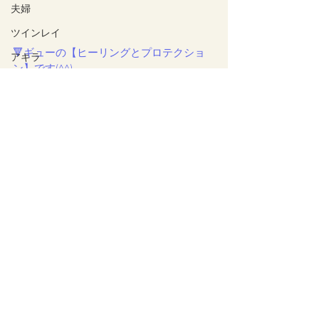
夫婦
ツインレイ
🔻ギューの【ヒーリングとプロテクショ
アキラ
ン】です(^^)
覚醒物語
集団ストーカー
贈り物
REFSI
地底世界
蛇族
エネルギー
#お知らせ
クリスマスプレゼント企画
お知らせ
裏ブログ
生まれる時