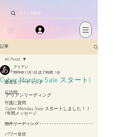
ログイン
記事
All Posts
アリアン
All Posts
2019年12月1日
読了時間: 1分
Cyber Monday Sale スタート❕
過去生リーディング
丘訪問
アリアンリーディング
守護に質問
Cyber Monday Sale スタートしました！！
1年間メッセージ
物件リーディング
パワー送信