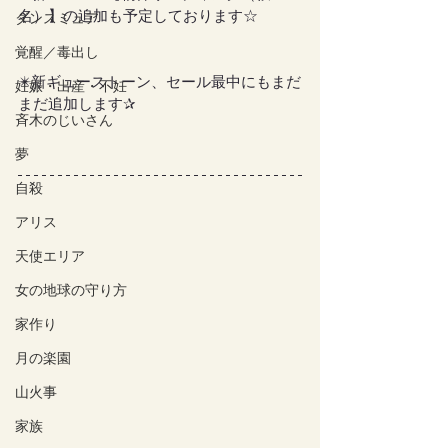
名）】の追加も予定しております☆
ダンスミュア
覚醒／毒出し
✴️新ギューストーン、セール最中にもまだ
妊娠・出産・不妊
まだ追加します✰
斉木のじいさん
夢
自殺
アリス
天使エリア
女の地球の守り方
家作り
月の楽園
山火事
家族