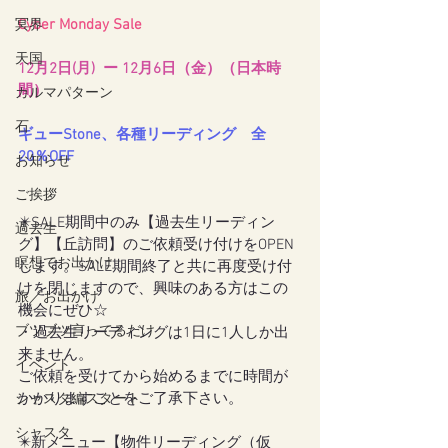
Cyber Monday Sale
冥界
天国
12月2日(月)  ー 12月6日（金）（日本時
間）
カルマパターン
石
ギューStone、各種リーディング　全
20％OFF
お知らせ
ご挨拶
✴️SALE期間中のみ【過去生リーディン
過去生
グ】【丘訪問】のご依頼受け付けをOPEN
瞑想でお出かけ
します。SALE期間終了と共に再度受け付
けを閉じますので、興味のある方はこの
旅／お出かけ
機会にぜひ☆
ブツブツ言ってるだけ
・過去生リーディングは1日に1人しか出
来ません。
イベント
ご依頼を受けてから始めるまでに時間が
かかりますことをご了承下さい。
シャスタ編スタート
シャスタ
✴️新メニュー【物件リーディング（仮