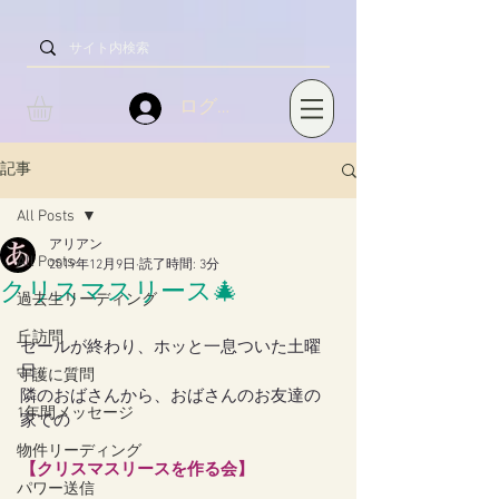
ログイン
記事
All Posts
アリアン
All Posts
2019年12月9日
読了時間: 3分
クリスマスリース🎄
過去生リーディング
丘訪問
セールが終わり、ホッと一息ついた土曜
日。
守護に質問
隣のおばさんから、おばさんのお友達の
1年間メッセージ
家での
物件リーディング
【クリスマスリースを作る会】
パワー送信