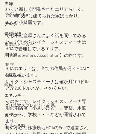
夫婦
わりと新しく開発されたエリアらしく、
ツインレイ
2000年以降に建てられた家ばっかり。
みんな小綺麗です。
アキラ
覚醒物語
でも不動産屋さんによく話を聞いてみる
と、どうやらレイク・シャスティーナは
集団ストーカー
HOAで管理しているエリア。
贈り物
【Homeowners Association】の略です。
REFSI
HOAのエリアは、全ての住民が月々HOAに
地底世界
Feeを払います。
レイク・シャスティーナは確か月100ドル
蛇族
とか200ドルとか、そのくらい。
エネルギー
そのお金で、レイク・シャスティーナ専
クリスマスプレゼント企画
用の消防署（小さいけど）、警察、水道
システム、学校・・・などが運営されて
裏ブログ
ます。
生まれる時
町の小さな診療所もHOAのFeeで運営され