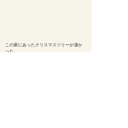
この家にあったクリスマスツリーが凄か
った。
高っっ！！吹き抜けの天井スレスレ
(◎_◎;)
これ本物の木なんだって！