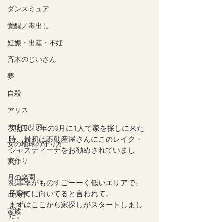
ダンスミュア
覚醒／毒出し
妊娠・出産・不妊
斉木のじいさん
夢
自殺
アリス
天使エリア
実は2018年の3月に1人で家を探しに来た
時、最初は不動産屋さんにこのレイク・
女の地球の守り方
シャスティーナをお勧めされていまし
家作り
た。
月の楽園
犯罪率がものすごーーく低いエリアで、
子育てに向いてると言われて。
山火事
まずはここから家探しがスタートしまし
家族
た。