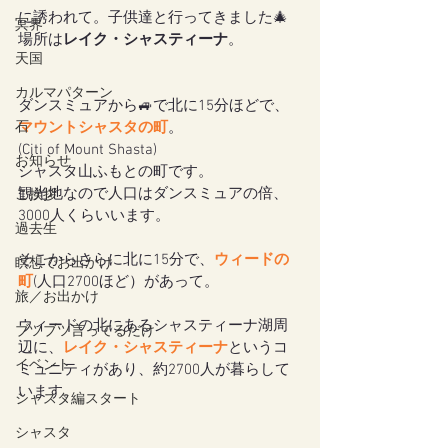
に誘われて。子供達と行ってきました🎄
冥界
場所は
レイク・シャスティーナ
。
天国
カルマパターン
ダンスミュアから🚙で北に15分ほどで、
石
マウントシャスタの町
。
(Citi of Mount Shasta)
お知らせ
シャスタ山ふもとの町です。
観光地なので人口はダンスミュアの倍、
ご挨拶
3000人くらいいます。
過去生
そこからさらに北に15分で、
ウィードの
瞑想でお出かけ
町
(人口2700ほど）があって。
旅／お出かけ
ウィードの北にあるシャスティーナ湖周
ブツブツ言ってるだけ
辺に、
レイク・シャスティーナ
というコ
イベント
ミュニティがあり、約2700人が暮らして
います。
シャスタ編スタート
シャスタ