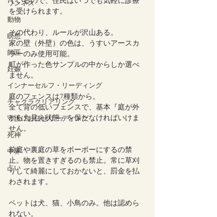
ているので、住民はいつでも気軽に診療
ワンネス
を受けられます。
動物
その代わり、ルールが沢山ある。
瞑想
家の壁（外壁）の色は、うすいアースカ
師匠
ラーのみ使用可能。
町が作った色サンプルの中からしか選べ
妊娠
ません。
インナーセルフ・リーディング
庭のフェンスは7種類から。
チャクラクリアリング
全て背の低いフェンスで、基本『庭が外
から丸見え状態』を保たなければいけま
守護にお任せリーディング
せん。
死神
前庭や裏庭の草をボーボーにするの禁
中界
止。物を置きすぎるのも禁止。常に草刈
占い
りして綺麗にしておかないと、罰金を払
わされます。
ペットは犬、猫、小鳥のみ。他は認めら
れない。