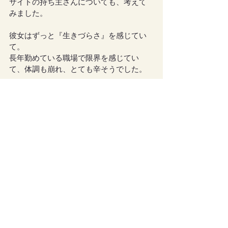
サイトの持ち主さんについても、考えて
みました。
彼女はずっと『生きづらさ』を感じてい
て。
長年勤めている職場で限界を感じてい
て、体調も崩れ、とても辛そうでした。
4人目さんは今年の夏に
【
守護に質問リー
ディング
】
で「転職するならどんな仕
事？」と守護さんに聞いてみていて。
その時私の頭の中に
【外国語の文字をパソコンで読んでいる
イメージ】
が送られてきたんですが。
今、彼女は新しい職場に巡り合い、英語
に関わるお仕事をしているそうです。
守護達の導きにしっかり沿った職場に、