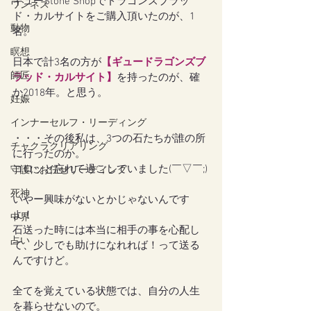
ギューStone Shopでドラゴンズブラッ
ワンネス
ド・カルサイトをご購入頂いたのが、1
動物
名。
瞑想
日本で計3名の方が
【ギュードラゴンズブ
師匠
ラッド・カルサイト】
を持ったのが、確
か2018年。と思う。
妊娠
インナーセルフ・リーディング
・・・その後私は、3つの石たちが誰の所
チャクラクリアリング
に行ったのか。
コロッと忘れて過ごしていました(￣▽￣;)
守護にお任せリーディング
死神
いやー興味がないとかじゃないんです
よ！
中界
石送った時には本当に相手の事を心配し
占い
て、少しでも助けになれれば！って送る
んですけど。
全てを覚えている状態では、自分の人生
を暮らせないので。