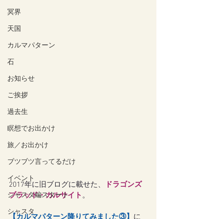
冥界
天国
カルマパターン
石
お知らせ
ご挨拶
過去生
瞑想でお出かけ
旅／お出かけ
ブツブツ言ってるだけ
イベント
2017年に旧ブログに載せた、
ドラゴンズ
シャスタ編スタート
ブラッド・カルサイト
。
シャスタ
【
カルマパターン降りてみました③
】
に