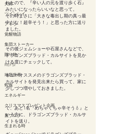
れたので、『辛い人の元を渡り歩く石』
夫婦
みたいになったらいいなと思って。
ツインレイ
その時まさに「大きな毒出し期の真っ最
中だな！超辛そう！」と思った方に送り
アキラ
ました。
覚醒物語
集団ストーカー
その後ジェムショーや石屋さんなどで、
贈り物
ドラゴンズブラッド・カルサイトを見か
ける度にチェックして。
REFSI
地底世界
ギューオススメのドラゴンズブラッド・
カルサイトを発見出来たら買って、家に
蛇族
少しづつ増やしておきました。
エネルギー
クリスマスプレゼント企画
で、あと1名『めちゃくちゃ辛そう💧』と
いう方に、ドラゴンズブラッド・カルサ
裏ブログ
イトを送り。
生まれる時