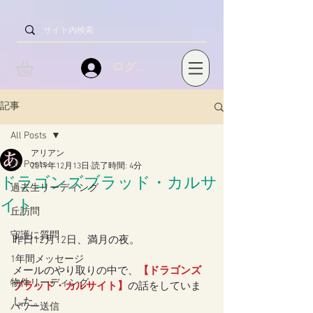
ログイン
記事
All Posts
アリアン
All Posts
2019年12月13日
読了時間: 4分
ドラゴンズブラッド・カルサ
過去生リーディング
イト
丘訪問
守護に質問
昨日12月12日、満月の夜。
1年間メッセージ
メールのやり取りの中で、
【ドラゴンズ
物件リーディング
ブラッド・カルサイト】
の話をしていま
した。
パワー送信