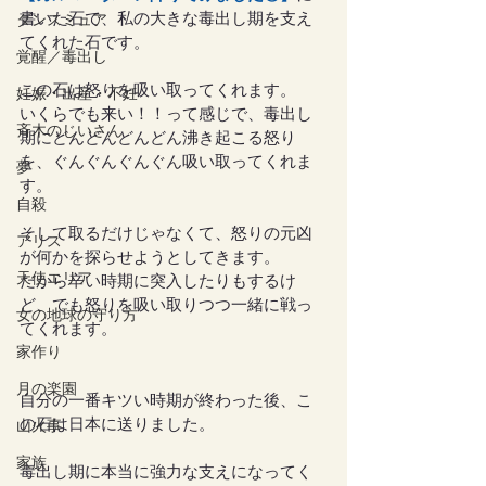
書いた石で、私の大きな毒出し期を支え
ダンスミュア
てくれた石です。
覚醒／毒出し
この石は怒りを吸い取ってくれます。
妊娠・出産・不妊
いくらでも来い！！って感じで、毒出し
斉木のじいさん
期にどんどんどんどん沸き起こる怒り
を、ぐんぐんぐんぐん吸い取ってくれま
夢
す。
自殺
そして取るだけじゃなくて、怒りの元凶
アリス
が何かを探らせようとしてきます。
天使エリア
だから辛い時期に突入したりもするけ
ど、でも怒りを吸い取りつつ一緒に戦っ
女の地球の守り方
てくれます。
家作り
月の楽園
自分の一番キツい時期が終わった後、こ
の石は日本に送りました。
山火事
家族
毒出し期に本当に強力な支えになってく