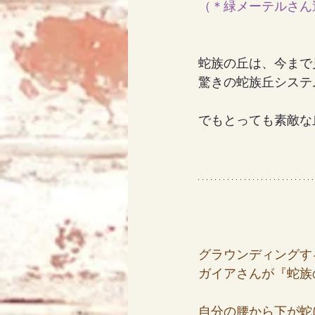
（＊
緑メーテルさん
アリス
天使エリア
蛇族の丘は、今まで
驚きの蛇族丘システ
でもとっても素敵な
グラウンディングす
ガイアさんが『蛇族
自分の腰から下が蛇