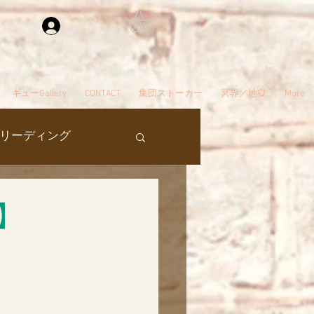
ログイン
ギューGallery
CONTACT
集団ストーカー
冥界／地獄
More
リーディング
過去生
】
タ編スタート
ん
夢
自殺