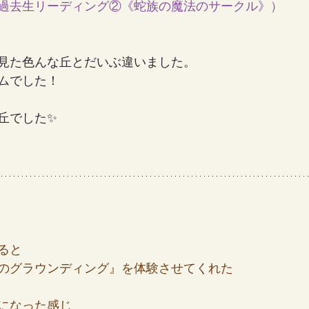
過去生リーディング②《蛇族の魔法のサークル》
）
女の地球の守り方
家作り
月の楽園
見た色んな丘とだいぶ違いました。
ムでした！
丘でした✨
ると
のグラウンディング』を体験させてくれた
になった感じ