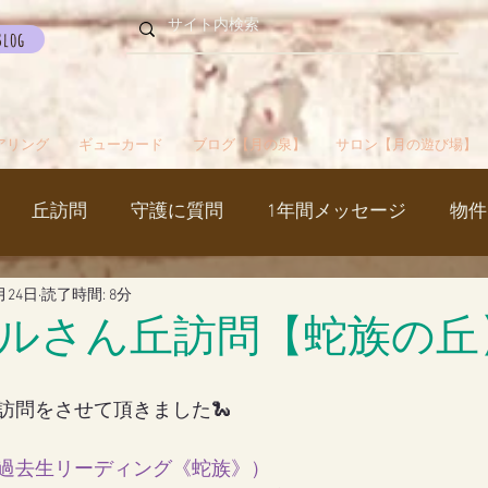
Blog
アリング
ギューカード
ブログ【月の泉】
サロン【月の遊び場】
丘訪問
守護に質問
1年間メッセージ
物件
月24日
読了時間: 8分
国
カルマパターン
石
お知らせ
ご挨拶
ルさん丘訪問【蛇族の丘
出かけ
ブツブツ言ってるだけ
イベント
シャス
訪問をさせて頂きました🐍
過去生リーディング《蛇族》
）
覚醒／毒出し
妊娠・出産・不妊
斉木のじいさ