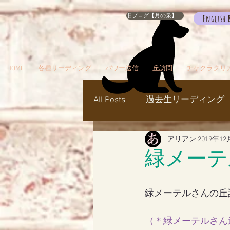
旧ブログ【月の泉】
English 
HOME
各種リーディング
パワー送信
丘訪問
チャクラクリ
All Posts
過去生リーディング
アリアン
2019年12
パワー送信
冥界
天
緑メーテ
瞑想でお出かけ
旅／お
緑メーテルさんの丘
（＊
緑メーテルさん
シャスタ
ダンスミュア