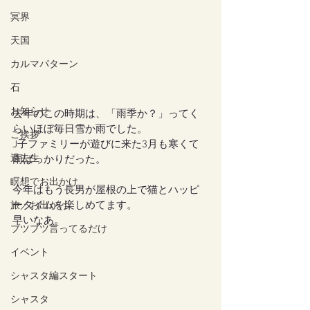
冥界
天国
カルマパターン
石
お知らせ
去年のこの時期は、「雨季か？」ってく
らいほぼ毎日雪か雨でした。
ご挨拶
J子ファミリーが遊びに来た3月も寒くて
過去生
雨ばっかりだった。
瞑想でお出かけ
今年はもう長男が屋根の上で猫とハッピ
ータイムを楽しめてます。
旅／お出かけ
早いなあ。
ブツブツ言ってるだけ
イベント
シャスタ編スタート
シャスタ