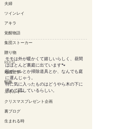
夫婦
ツインレイ
アキラ
覚醒物語
集団ストーカー
贈り物
モモは外が暖かくて嬉しいらしく、昼間
REFSI
はほとんど裏庭に出ています🐾
段ボールとか掃除道具とか、なんでも庭
地底世界
に運んじゃう。
蛇族
特に気に入ったものはどうやら木の下に
埋めて隠しているらしい。
エネルギー
クリスマスプレゼント企画
裏ブログ
生まれる時