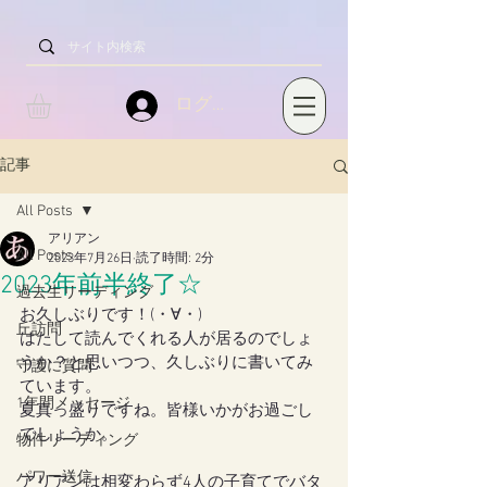
ログイン
記事
All Posts
アリアン
All Posts
2023年7月26日
読了時間: 2分
2023年前半終了☆
過去生リーディング
お久しぶりです！(・∀・)
丘訪問
はたして読んでくれる人が居るのでしょ
うか？と思いつつ、久しぶりに書いてみ
守護に質問
ています。
1年間メッセージ
夏真っ盛りですね。皆様いかがお過ごし
でしょうか。
物件リーディング
パワー送信
アリアンは相変わらず4人の子育てでバタ