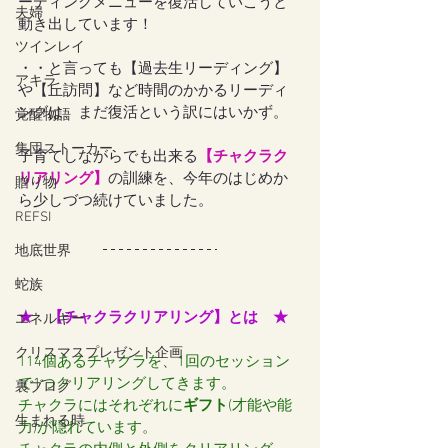
ーディングメニューを復活していこうと
夫婦
動き出しています！
ツインレイ
・・と言っても【過去生リーディング】
アキラ
や【丘訪問】など時間のかかるリーディ
ングは、まだ復活という訳にはいかず。
覚醒物語
集団ストーカー
子育てしながらでも出来る
【チャクラク
リアリング】
の訓練を、今年のはじめか
贈り物
ら少しづつ続けていました。
REFSI
地底世界
蛇族
★　【チャクラクリアリング】とは　★
エネルギー
クリスマスプレゼント企画
114個あるチャクラを、1回のセッション
で1つクリアリングしてきます。
裏ブログ
チャクラにはそれぞれに
ギフト
(才能や能
生まれる時
力)が隠れています。