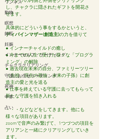
チャクラの内側と外側をクリアリング
ワンネス
し、チャクラに隠されたギフトを開花さ
動物
せます。
瞑想
具体的にどういう事をするかというと、
師匠
ディバインマザー(創造主)
の力を借りて
妊娠
● インナーチャイルドの癒し
インナーセルフ・リーディング
● 今までの人生で受けた様々な「プログラ
ミング」の解除
チャクラクリアリング
● 過去現在未来の自分、ファミリーツリー
（先祖、現在の親族、未来の子孫）に創
守護にお任せリーディング
造主の愛と光を送る
死神
● 仕事を終えている守護に去ってもらって
新たな守護を招き入れる
中界
占い
・・・などなどをしてきます。他にも
様々な項目があります。
zoomで音声のみ繋げて、1つづつの項目を
アリアンと一緒にクリアリングしていき
ます。