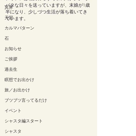
バタな日々を送っていますが、末娘が1歳
冥界
半になり、少しづつ生活が落ち着いてき
天国
ています。
カルマパターン
石
お知らせ
ご挨拶
過去生
瞑想でお出かけ
旅／お出かけ
ブツブツ言ってるだけ
イベント
シャスタ編スタート
シャスタ