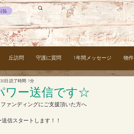
Blog
アリング
ギューカード
ブログ【月の泉】
サロン【月の遊び場】
丘訪問
守護に質問
1年間メッセージ
物件
月30日
読了時間: 1分
国
カルマパターン
石
お知らせ
ご挨拶
パワー送信です☆
ウドファンディングにご支援頂いた方へ
出かけ
ブツブツ言ってるだけ
イベント
シャス
ー送信スタートします！！
覚醒／毒出し
妊娠・出産・不妊
斉木のじいさ