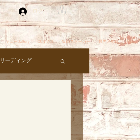
ログイン
ギューGallery
CONTACT
集団ストーカー
冥界／地獄
More
リーディング
過去生
タ編スタート
ん
夢
自殺