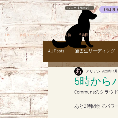
旧ブログ【月の泉】
English 
HOME
各種リーディング
パワー送信
丘訪問
チャクラクリ
All Posts
過去生リーディング
アリアン
2020年4
パワー送信
冥界
天
5時から
Communeのクラ
瞑想でお出かけ
旅／お
あと2時間弱でパワ
シャスタ
ダンスミュア