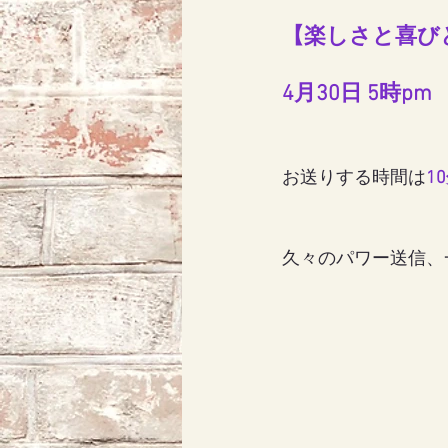
【楽しさと喜び
アリス
天使エリア
4月30日 5時p
お送りする時間は
1
久々のパワー送信、