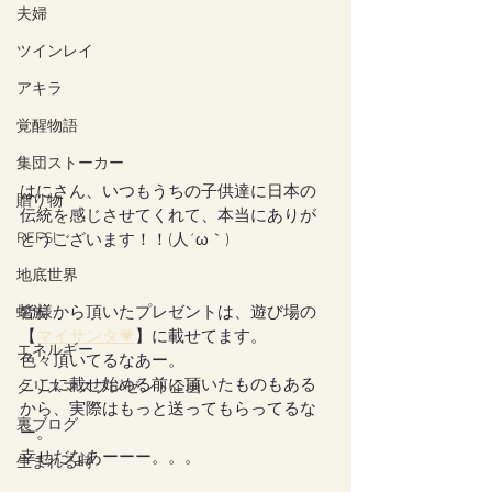
夫婦
ツインレイ
アキラ
覚醒物語
集団ストーカー
はにさん、いつもうちの子供達に日本の
贈り物
伝統を感じさせてくれて、本当にありが
REFSI
とうございます！！(人´ω｀)
地底世界
皆様から頂いたプレゼントは、遊び場の
蛇族
【
マイサンタ💗
】に載せてます。
エネルギー
色々頂いてるなあー。
ここに載せ始める前に頂いたものもある
クリスマスプレゼント企画
から、実際はもっと送ってもらってるな
裏ブログ
ー。
幸せだなあーーー。。。
生まれる時