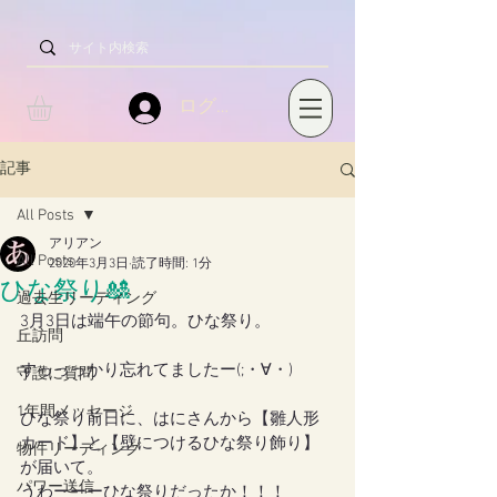
ログイン
記事
All Posts
アリアン
All Posts
2020年3月3日
読了時間: 1分
ひな祭り🎎
過去生リーディング
3月3日は端午の節句。ひな祭り。
丘訪問
すっっっかり忘れてましたー(;・∀・)
守護に質問
1年間メッセージ
ひな祭り前日に、はにさんから【雛人形
カード】と【壁につけるひな祭り飾り】
物件リーディング
が届いて。
パワー送信
うわーーーひな祭りだったか！！！