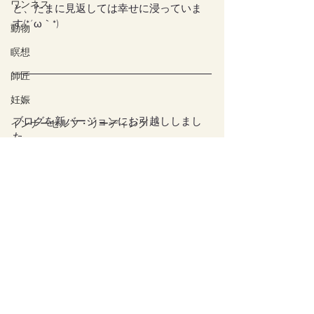
ワンネス
と、たまに見返しては幸せに浸っていま
す(*´ω｀*)
動物
瞑想
師匠
妊娠
ブログを新バージョンにお引越ししまし
インナーセルフ・リーディング
た。
チャクラクリアリング
月ごとに見れるアーカイブがなくなった
守護にお任せリーディング
り、不便なところもありますが💧
死神
徐々にUpdateしていくつもりです。
中界
ブログのここおかしいよ、などありまし
占い
たらメールかブツ場でお知らせ頂けたら
嬉しいです！