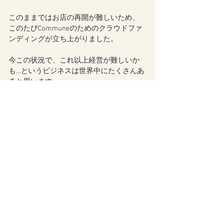
このままではお店の再開が難しいため、
このたびCommuneのためのクラウドファ
ンディングが立ち上がりました。
今この状況で、これ以上経営が難しいか
も…というビジネスは世界中にたくさんあ
ると思います。
その全てに支援するのは無理だけど、せ
めて自分の大切なお店に無くなってほし
くない。
『日本の若者や作品が海外に出るチャン
スを作りたい』
という考えを持ちながら海外で頑張って
いる日本人を、応援したい。
これからも日本とニューヨークの橋渡し
的な役割を担うヘアサロンとして、ブル
ックリンで活躍し続けてもらいたい。