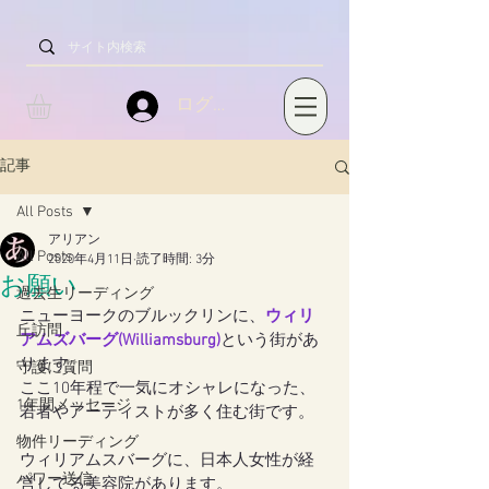
ログイン
記事
All Posts
アリアン
All Posts
2020年4月11日
読了時間: 3分
お願い
過去生リーディング
ニューヨークのブルックリンに、
ウィリ
丘訪問
アムズバーグ(Williamsburg)
という街があ
ります。
守護に質問
ここ10年程で一気にオシャレになった、
1年間メッセージ
若者やアーティストが多く住む街です。
物件リーディング
ウィリアムスバーグに、日本人女性が経
パワー送信
営してる美容院があります。