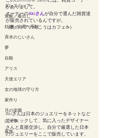
このCommune Salonには、雑貨コーナー
ダンスミュア
がありまして。
オーナーの
Akiさん
が自分で選んだ雑貨達
覚醒／毒出し
が販売されているんですが。
妊娠・出産・不妊
（奥のドアの向こうはカフェ☕️）
斉木のじいさん
夢
自殺
アリス
天使エリア
女の地球の守り方
家作り
月の楽園
Akiさんは日本のジュエリーをネットなど
でチェックして、気に入ったデザイナー
山火事
さんと直接交渉し、自分で厳選した日本
家族
のジュエリーをここで販売しています。