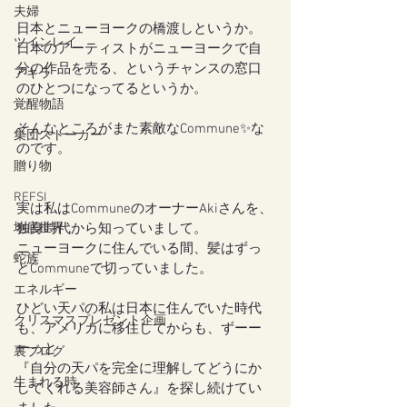
夫婦
日本とニューヨークの橋渡しというか。
ツインレイ
日本のアーティストがニューヨークで自
分の作品を売る、というチャンスの窓口
アキラ
のひとつになってるというか。
覚醒物語
そんなところがまた素敵なCommune✨な
集団ストーカー
のです。
贈り物
REFSI
実は私はCommuneのオーナーAkiさんを、
地底世界
独身時代から知っていまして。
ニューヨークに住んでいる間、髪はずっ
蛇族
とCommuneで切っていました。
エネルギー
ひどい天パの私は日本に住んでいた時代
クリスマスプレゼント企画
も、アメリカに移住してからも、ずーー
ーっと
裏ブログ
『自分の天パを完全に理解してどうにか
生まれる時
してくれる美容師さん』を探し続けてい