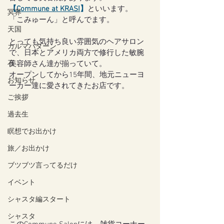
【
Commune at KRASI
】
といいます。
冥界
「こみゅーん」と呼んでます。
天国
とっても気持ち良い雰囲気のヘアサロン
カルマパターン
で、日本とアメリカ両方で修行した敏腕
石
美容師さん達が揃っていて。
オープンしてから15年間、地元ニューヨ
お知らせ
ーカー達に愛されてきたお店です。
ご挨拶
過去生
瞑想でお出かけ
旅／お出かけ
ブツブツ言ってるだけ
イベント
シャスタ編スタート
シャスタ