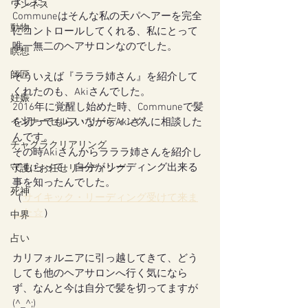
ました。
ワンネス
Communeはそんな私の天パヘアーを完全
動物
にコントロールしてくれる、私にとって
唯一無二のヘアサロンなのでした。
瞑想
師匠
そういえば『ラララ姉さん』を紹介して
くれたのも、Akiさんでした。
妊娠
2016年に覚醒し始めた時、Communeで髪
インナーセルフ・リーディング
を切ってもらいながらAkiさんに相談した
んです。
チャクラクリアリング
その時Akiさんからラララ姉さんを紹介し
てもらって、自分がリーディング出来る
守護にお任せリーディング
事を知ったんでした。
死神
（
サイキック・リーディング受けて来ま
した☆
）
中界
占い
カリフォルニアに引っ越してきて、どう
しても他のヘアサロンへ行く気になら
ず、なんと今は自分で髪を切ってますが
(^_^;)