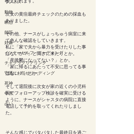
教えられます。
ワンネス
動物
次女の黄疸最終チェックのための採血も
ありました。
瞑想
師匠
その他、ナースがしょっちゅう病室に来
て色んな確認をしていきます。
妊娠
私に「家で夫から暴力を受けたりした事
インナーセルフ・リーディング
はないか？」と聞きに来たりとか。
「産後鬱になってない？」とか。
チャクラクリアリング
「家に帰るにあたって不安に思ってる事
はない？」とか。
守護にお任せリーディング
死神
そして退院後に次女が家の近くの小児科
医でフォローアップ検診を確実に受ける
中界
ように、ナースがシャスタの病院に直接
占い
電話して予約を取ってくれたりしまし
た。
そんな感じでバタバタした最終日を過ご