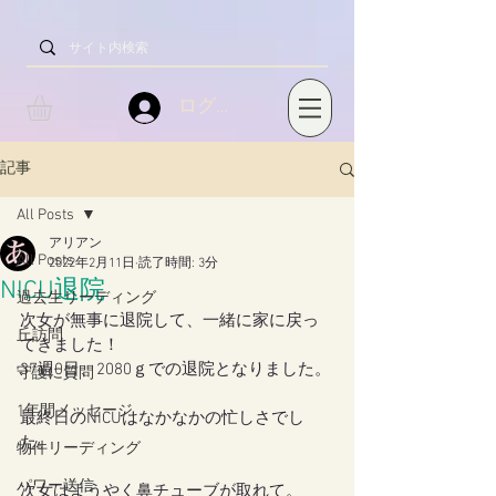
ログイン
記事
All Posts
アリアン
All Posts
2022年2月11日
読了時間: 3分
NICU退院
過去生リーディング
次女が無事に退院して、一緒に家に戻っ
丘訪問
てきました！
37週0日、2080ｇでの退院となりました。
守護に質問
1年間メッセージ
最終日のNICUはなかなかの忙しさでし
た。
物件リーディング
パワー送信
次女はようやく鼻チューブが取れて。