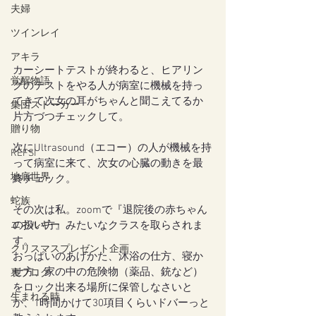
夫婦
ツインレイ
アキラ
カーシートテストが終わると、ヒアリン
覚醒物語
グのテストをやる人が病室に機械を持っ
てきて次女の耳がちゃんと聞こえてるか
集団ストーカー
片方づつチェックして。
贈り物
次にUltrasound（エコー）の人が機械を持
REFSI
って病室に来て、次女の心臓の動きを最
地底世界
終チェック。
蛇族
その次は私。zoomで『退院後の赤ちゃん
の扱い方』みたいなクラスを取らされま
エネルギー
す。
クリスマスプレゼント企画
おっぱいのあげかた、沐浴の仕方、寝か
せ方、家の中の危険物（薬品、銃など）
裏ブログ
をロック出来る場所に保管しなさいと
生まれる時
か、1時間かけて30項目くらいドバーっと