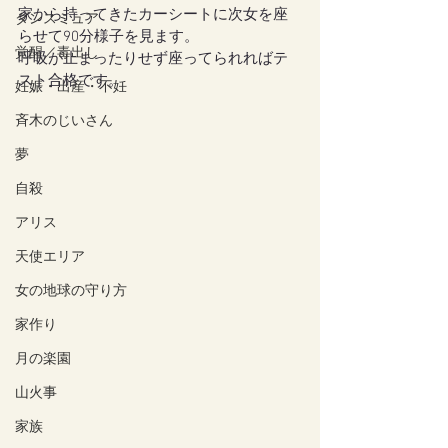
家から持ってきたカーシートに次女を座
ダンスミュア
らせて90分様子を見ます。
覚醒／毒出し
呼吸が止まったりせず座ってられればテ
スト合格です。
妊娠・出産・不妊
斉木のじいさん
夢
自殺
アリス
天使エリア
女の地球の守り方
家作り
月の楽園
山火事
家族