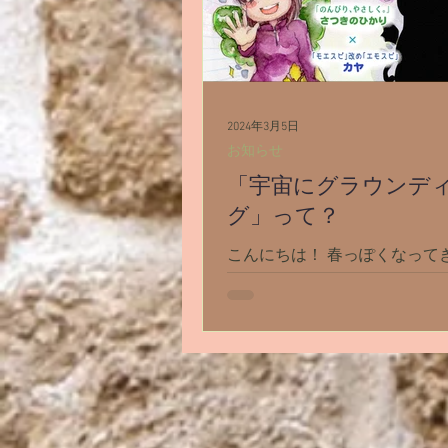
イベント
シャスタ編スタート
自殺
アリス
天使エリア
2024年3月5日
お知らせ
「宇宙にグラウンデ
グ」って？
こんにちは！ 春っぽくなって
ったら急にここ数日雪なシャ
もう春の入り口って感じで気
ので、積もらずに終わりそう。
突然ですが。 『グラウンディ
て得意ですか？ スピリチュア
抵とても大切だとか言われる
ィング。...