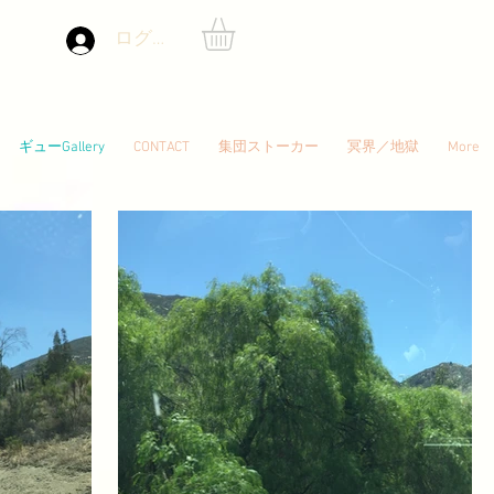
ログイン
ギューGallery
CONTACT
集団ストーカー
冥界／地獄
More