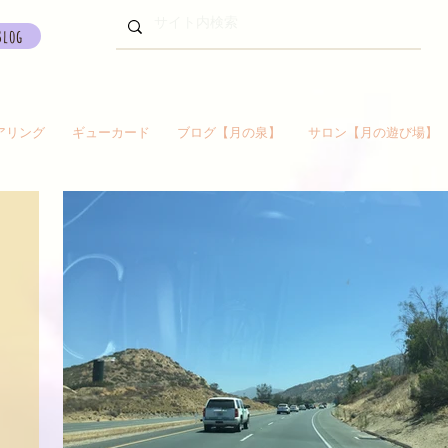
Blog
アリング
ギューカード
ブログ【月の泉】
サロン【月の遊び場】