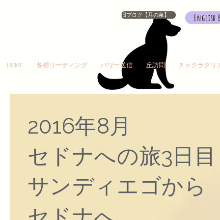
旧ブログ【月の泉】
English 
HOME
各種リーディング
パワー送信
丘訪問
チャクラクリ
2016年8月
セドナへの旅
​3日目
​サンディエゴから
セドナへ