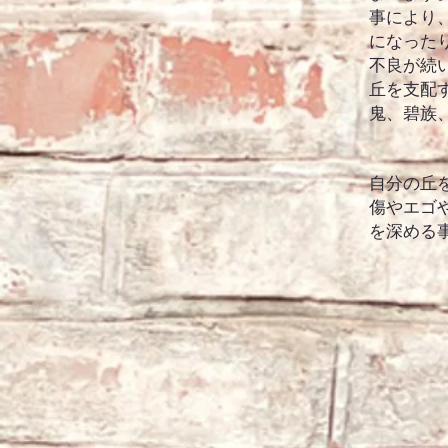
事により
になった
不良が続
​丘を支
鬼、碧族
自分の丘
傷やエゴ
を深める