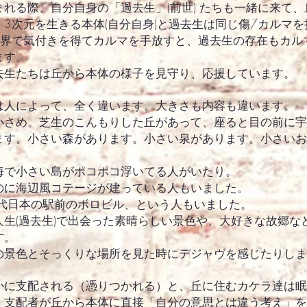
まれる際、自分自身の「過去生」(前世) たちも一緒に来て
。3次元を生きる本体(自分自身)と過去生は同じ傷/カルマ
世界で気付きを得てカルマを手放すと、過去生の存在もカル
ます。
去生たちは丘から本体の様子を見守り、応援しています。
は人によって、全く違います。
大きさも内容も違います。
小さめ。
芝生のこんもりした丘があって、座ると目の前に宇
ます。
小さい森があります。
小さい泉があります。
小さいお
海で小さい島がポコポコ浮いてる人がいたり。
のに海辺風コテージが建っている人もいました。
年代日本の駅前のボロビル、という人もいました。
人生(過去生)で出会った素晴らしい景色や、大好きな故郷な
す。
の景色とそっくりな場所を見た時にデジャヴを感じたりしま
かに支配される（憑りつかれる）と、丘に住むカケラ達は眠
。支配者が丘から本体に直接「自分の意思とは違う考え」を