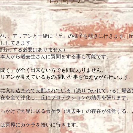
​丘訪問ツア
ー
繋がり、アリアンと一緒に『丘』の様子を覗きに行きます。
話ししてきます。
は顔出しする必要はありません）
ご本人から過去生さんに質問をする事も可能です。
「聞く」が全く出来ない方でも問題ありません。
リアンが見えているもの/聞いた事を伝えながら行います
かに入り込まれて支配されている（憑りつかれている）場合
存在を全て浄化し、丘にプロテクションの結界を張ります。
きっかけで冥界に居るカケラ（過去生）の存在が発覚する、
。
には冥界にカケラを拾いに行きます。