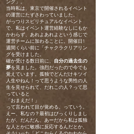
ング」。
当時私は、東京で開催されるイベント
の運営にたずさわっていました。
がっつりスピリチュアルなイベント
で、私はイベント運営経験なしにもか
かわらず、あれよあれよという感じで
運営チームに加わることに。開催日1
週間くらい前に「チャクラクリアリン
グを受けました。
確か受ける数日前に、
自分の過去生の
夢
を見ました。強烈だったので今でも
覚えています。孤独でどんだけキツイ
人生やねん！って思うような男性の人
生を見せられて、だれこの人？って思
っていると
「おまえだ！」
って言われて目が覚める。っていう。
えー、私なの？最初はびっくりしまし
たが、だんだん、あーだから私は孤独
な人とかに敏感に反応するんだとか、
そういった「どこからくるのかわから