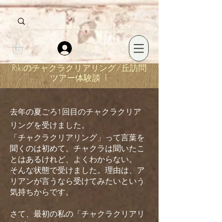
ログイン
Rikiのチャクラクリアリング/丘訪問
ツアー体験談 1
去年の夏ごろ1回目のチャクラクリア
リングを受けました。
「チャクラクリアリング」って言葉を
聞くのは初めて。チャクラは聞いたこ
とはあるけれど、よくわからない。
そんな状態で受けました。理由は、ア
リアンが言うなら受けてみたいという
気持ちからです。
さて、最初の私の「チャクラクリアリ