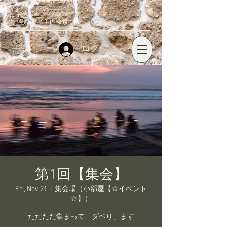
ログイン
第1回【集会】
Fri, Nov 21
  |  
集会場（小部屋【☆イベント
☆】）
ただただ集まって「ダベり」ます