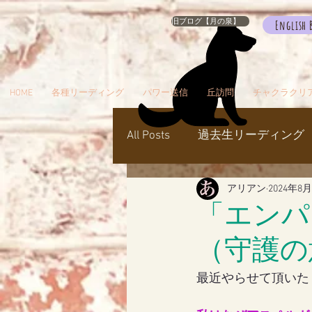
旧ブログ【月の泉】
English 
HOME
各種リーディング
パワー送信
丘訪問
チャクラクリ
All Posts
過去生リーディング
アリアン
2024年8
パワー送信
冥界
天
「エンパ
（守護の
瞑想でお出かけ
旅／お
最近やらせて頂いた
シャスタ
ダンスミュア