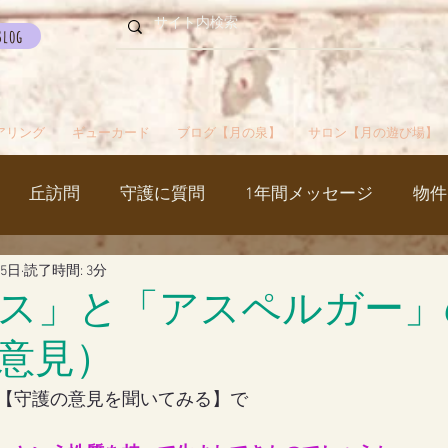
Blog
アリング
ギューカード
ブログ【月の泉】
サロン【月の遊び場】
丘訪問
守護に質問
1年間メッセージ
物件
月5日
読了時間: 3分
国
カルマパターン
石
お知らせ
ご挨拶
ス」と「アスペルガー」
意見）
出かけ
ブツブツ言ってるだけ
イベント
シャス
【守護の意見を聞いてみる】で
覚醒／毒出し
妊娠・出産・不妊
斉木のじいさ