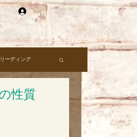
ログイン
ギューGallery
CONTACT
集団ストーカー
冥界／地獄
More
リーディング
過去生
の性質
タ編スタート
ん
夢
自殺