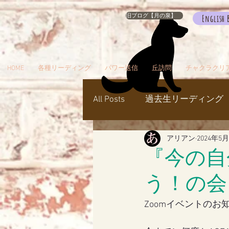
旧ブログ【月の泉】
English 
HOME
各種リーディング
パワー送信
丘訪問
チャクラクリ
All Posts
過去生リーディング
アリアン
2024年5
パワー送信
冥界
天
『今の自
う！の会
瞑想でお出かけ
旅／お
Zoomイベントのお
シャスタ
ダンスミュア