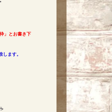
。
枠」とお書き下
り致します。
☕