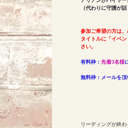
アリアンがハイヤー
（代わりに守護が話
参加ご
希望の方は、Ar
タイトルに「イベン
さい。
有料枠：
先着3名様
無料枠：メールを頂い
リーディングが終わ