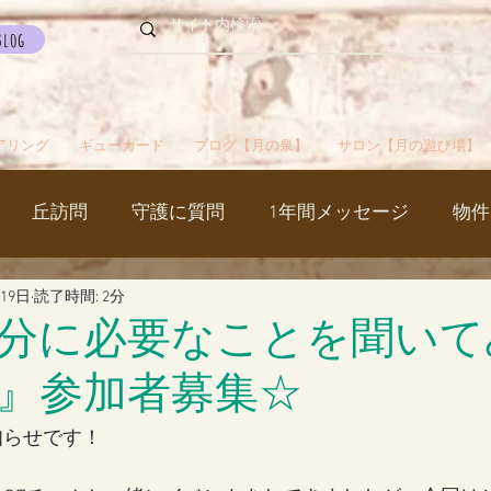
Blog
アリング
ギューカード
ブログ【月の泉】
サロン【月の遊び場】
丘訪問
守護に質問
1年間メッセージ
物件
月19日
読了時間: 2分
国
カルマパターン
石
お知らせ
ご挨拶
分に必要なことを聞いて
』参加者募集☆
出かけ
ブツブツ言ってるだけ
イベント
シャス
知らせです！
覚醒／毒出し
妊娠・出産・不妊
斉木のじいさ