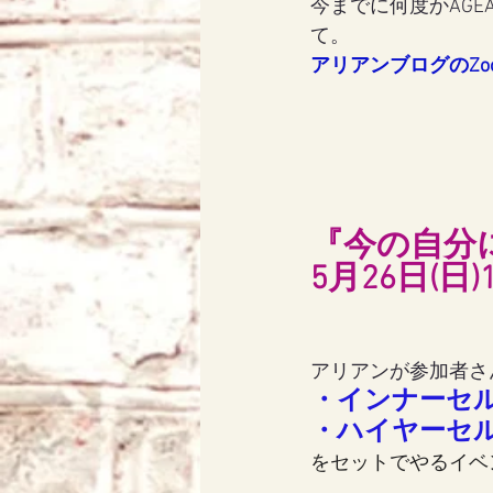
今までに何度かAG
て。
アリアンブログのZo
アリス
天使エリア
『今の自分
5月26日(
アリアンが参加者さ
・インナーセ
・ハイヤーセ
をセットでやるイベ