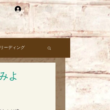
ログイン
ギューGallery
CONTACT
集団ストーカー
冥界／地獄
More
リーディング
過去生
みよ
タ編スタート
ん
夢
自殺